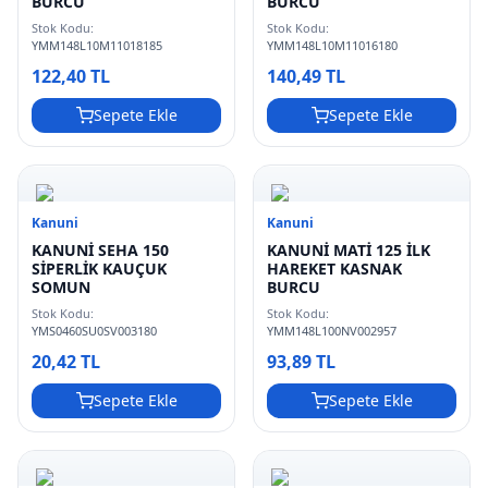
BURCU
BURCU
Stok Kodu:
Stok Kodu:
YMM148L10M11018185
YMM148L10M11016180
122,40 TL
140,49 TL
Sepete Ekle
Sepete Ekle
Kanuni
Kanuni
KANUNİ SEHA 150
KANUNİ MATİ 125 İLK
SİPERLİK KAUÇUK
HAREKET KASNAK
SOMUN
BURCU
Stok Kodu:
Stok Kodu:
YMS0460SU0SV003180
YMM148L100NV002957
20,42 TL
93,89 TL
Sepete Ekle
Sepete Ekle