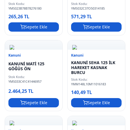
Stok Kodu:
Stok Kodu:
YMS023B78B78276180
YMS032C37O50314185
265,26 TL
571,29 TL
Sepete Ekle
Sepete Ekle
Kanuni
Kanuni
KANUNİ SEHA 125 İLK
KANUNİ MATİ 125
HAREKET KASNAK
GÖĞÜS ÖN
BURCU
Stok Kodu:
Stok Kodu:
YMS033C41C41446957
YMM148L10M11016183
2.464,25 TL
140,49 TL
Sepete Ekle
Sepete Ekle