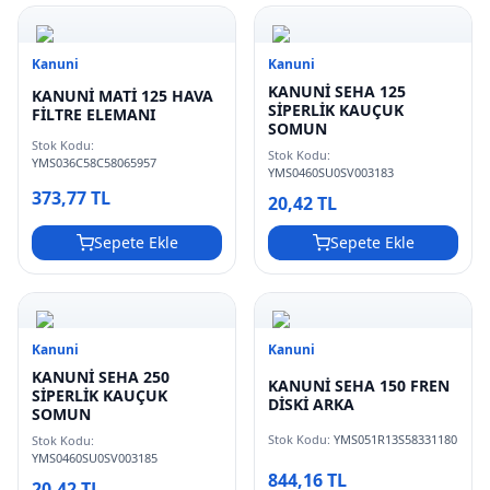
Kanuni
Kanuni
KANUNİ SEHA 125
KANUNİ MATİ 125 HAVA
SİPERLİK KAUÇUK
FİLTRE ELEMANI
SOMUN
Stok Kodu:
Stok Kodu:
YMS036C58C58065957
YMS0460SU0SV003183
373,77 TL
20,42 TL
Sepete Ekle
Sepete Ekle
Kanuni
Kanuni
KANUNİ SEHA 250
KANUNİ SEHA 150 FREN
SİPERLİK KAUÇUK
DİSKİ ARKA
SOMUN
Stok Kodu:
YMS051R13S58331180
Stok Kodu:
YMS0460SU0SV003185
844,16 TL
20,42 TL