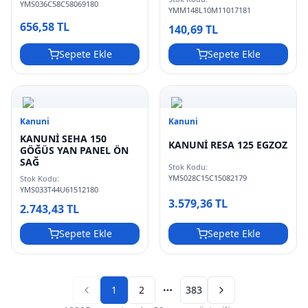
YMS036C58C58069180
YMM148L10M11017181
656,58 TL
140,69 TL
Sepete Ekle
Sepete Ekle
Kanuni
Kanuni
KANUNİ SEHA 150
KANUNİ RESA 125 EGZOZ
GÖĞÜS YAN PANEL ÖN
SAĞ
Stok Kodu:
YMS028C15C15082179
Stok Kodu:
YMS033T44U61512180
3.579,36 TL
2.743,43 TL
Sepete Ekle
Sepete Ekle
1
2
383
Previous page
Next page