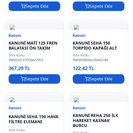
Sepete Ekle
Sepete Ekle
Kanuni
Kanuni
KANUNİ MATİ 125 FREN
KANUNİ SEHA 150
BALATASI ÖN TAKIM
TORPİDO KAPAĞI ALT
Stok Kodu:
Stok Kodu:
YMS032C37O50422957
YMS033M26U35A02180
367,29 TL
122,42 TL
Sepete Ekle
Sepete Ekle
Kanuni
Kanuni
KANUNİ REHA 250 İLK
KANUNİ SEHA 150 HAVA
HAREKET KASNAK
FİLTRE ELEMANI
BURCU
Stok Kodu:
Stok Kodu: