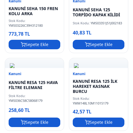
Kanuni
Kanuni
KANUNİ SEHA 150 FREN
KANUNİ SEHA 125
KOLU ARKA
TORPİDO KAPAK KİLİDİ
Stok Kodu:
Stok Kodu:
YMS03351J51J002183
YMS03226C39H312180
40,83 TL
773,78 TL
Sepete Ekle
Sepete Ekle
Kanuni
Kanuni
KANUNİ RESA 125 İLK
KANUNİ RESA 125 HAVA
HAREKET KASNAK
FİLTRE ELEMANI
BURCU
Stok Kodu:
Stok Kodu:
YMS036C58C58068179
YMM148L10M11015179
258,60 TL
42,57 TL
Sepete Ekle
Sepete Ekle