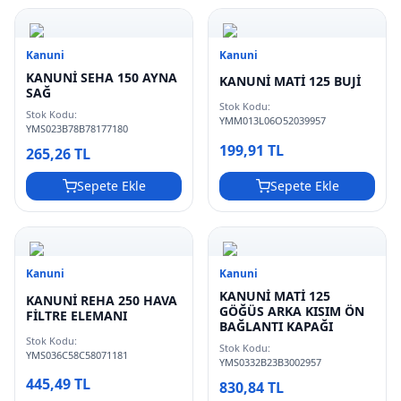
Kanuni
Kanuni
KANUNİ SEHA 150 AYNA
KANUNİ MATİ 125 BUJİ
SAĞ
Stok Kodu:
Stok Kodu:
YMM013L06O52039957
YMS023B78B78177180
199,91 TL
265,26 TL
Sepete Ekle
Sepete Ekle
Kanuni
Kanuni
KANUNİ MATİ 125
KANUNİ REHA 250 HAVA
GÖĞÜS ARKA KISIM ÖN
FİLTRE ELEMANI
BAĞLANTI KAPAĞI
Stok Kodu:
Stok Kodu:
YMS036C58C58071181
YMS0332B23B3002957
445,49 TL
830,84 TL