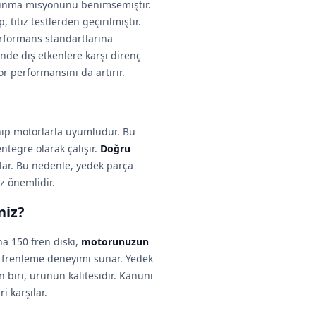
 sunma misyonunu benimsemiştir.
, titiz testlerden geçirilmiştir.
erformans standartlarına
nde dış etkenlere karşı direnç
or performansını da artırır.
hip motorlarla uyumludur. Bu
tegre olarak çalışır.
Doğru
ğlar. Bu nedenle, yedek parça
z önemlidir.
niz?
ha 150 fren diski,
motorunuzun
r frenleme deneyimi sunar. Yedek
 biri, ürünün kalitesidir. Kanuni
i karşılar.