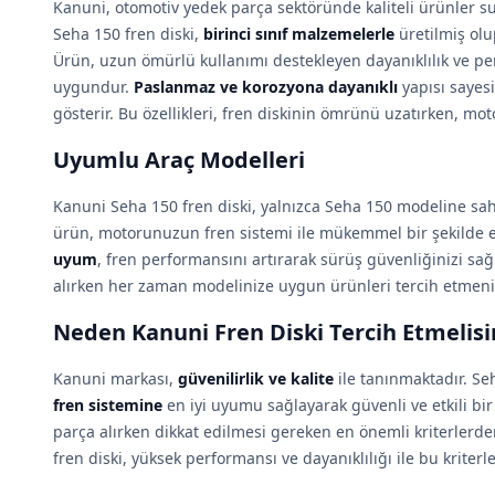
Kanuni, otomotiv yedek parça sektöründe kaliteli ürünler
Seha 150 fren diski,
birinci sınıf malzemelerle
üretilmiş olup
Ürün, uzun ömürlü kullanımı destekleyen dayanıklılık ve p
uygundur.
Paslanmaz ve korozyona dayanıklı
yapısı sayesi
gösterir. Bu özellikleri, fren diskinin ömrünü uzatırken, mot
Uyumlu Araç Modelleri
Kanuni Seha 150 fren diski, yalnızca Seha 150 modeline sa
ürün, motorunuzun fren sistemi ile mükemmel bir şekilde en
uyum
, fren performansını artırarak sürüş güvenliğinizi sa
alırken her zaman modelinize uygun ürünleri tercih etmeni
Neden Kanuni Fren Diski Tercih Etmelisi
Kanuni markası,
güvenilirlik ve kalite
ile tanınmaktadır. Se
fren sistemine
en iyi uyumu sağlayarak güvenli ve etkili bi
parça alırken dikkat edilmesi gereken en önemli kriterlerden
fren diski, yüksek performansı ve dayanıklılığı ile bu kriterler