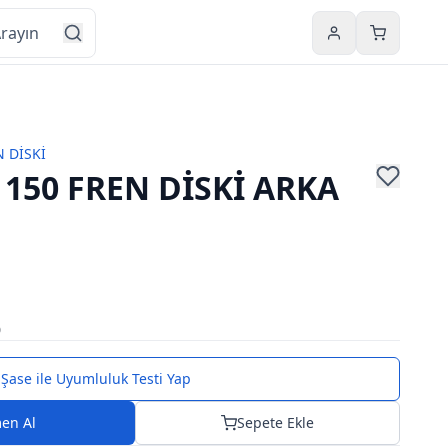
Hesabım
Sepetim
N DİSKİ
150 FREN DİSKİ ARKA
0
Şase ile Uyumluluk Testi Yap
en Al
Sepete Ekle