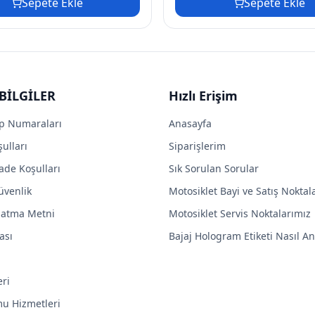
Sepete Ekle
Sepete Ekle
BİLGİLER
Hızlı Erişim
p Numaraları
Anasayfa
ulları
Siparişlerim
ade Koşulları
Sık Sorulan Sorular
Güvenlik
Motosiklet Bayi ve Satış Noktal
latma Metni
Motosiklet Servis Noktalarımız
ası
Bajaj Hologram Etiketi Nasıl Anl
eri
mu Hizmetleri