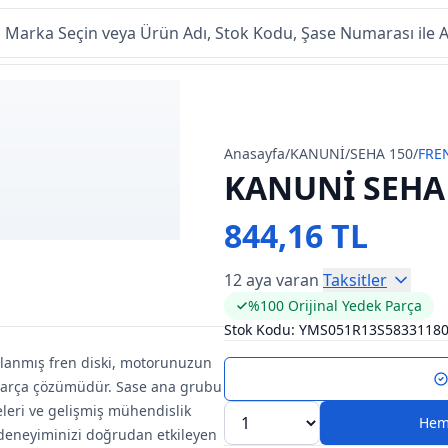
Anasayfa
/
KANUNİ
/
SEHA 150
/
FRE
KANUNİ SEHA 
844,16 TL
12 aya varan
Taksitler
%100 Orijinal Yedek Parça
Stok Kodu:
YMS051R13S5833118
rlanmış fren diski, motorunuzun
k parça çözümüdür. Sase ana grubu
eleri ve gelişmiş mühendislik
Hem
üş deneyiminizi doğrudan etkileyen