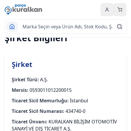
Hesabım
Sepet
Şirket Bilgileri
Şirket
Şirket Türü:
A.Ş.
Mersis:
0593011012200015
Ticaret Sicil Memurluğu:
İstanbul
Ticaret Sicil Numarası:
434740-0
Ticaret Ünvanı:
KURALKAN BİLİŞİM OTOMOTİV
SANAYİ VE DIŞ TİCARET A.Ş.