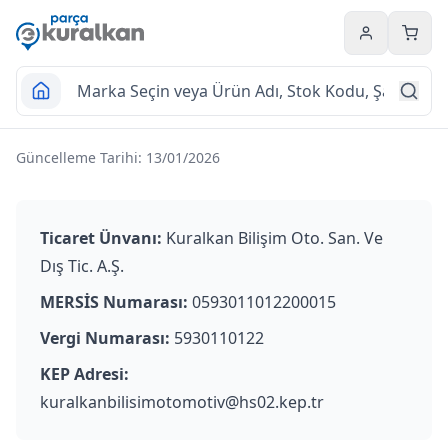
Hesabım
Sepet
GİZLİLİK VE GÜVENLİK
Güncelleme Tarihi: 13/01/2026
Ticaret Ünvanı:
Kuralkan Bilişim Oto. San. Ve
Dış Tic. A.Ş.
MERSİS Numarası:
0593011012200015
Vergi Numarası:
5930110122
KEP Adresi:
kuralkanbilisimotomotiv@hs02.kep.tr