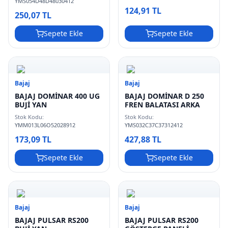
YMS054D48D48030412
124,91 TL
250,07 TL
Sepete Ekle
Sepete Ekle
Bajaj
Bajaj
BAJAJ DOMİNAR 400 UG
BAJAJ DOMİNAR D 250
BUJİ YAN
FREN BALATASI ARKA
Stok Kodu:
Stok Kodu:
YMM013L06O52028912
YMS032C37C37312412
173,09 TL
427,88 TL
Sepete Ekle
Sepete Ekle
Bajaj
Bajaj
BAJAJ PULSAR RS200
BAJAJ PULSAR RS200