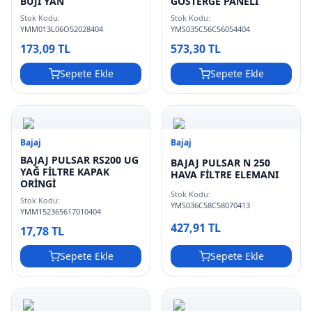
BUJİ YAN
GÖSTERGE PANELİ
Stok Kodu:
Stok Kodu:
YMM013L06O52028404
YMS035C56C56054404
173,09 TL
573,30 TL
Sepete Ekle
Sepete Ekle
Bajaj
Bajaj
BAJAJ PULSAR RS200 UG
BAJAJ PULSAR N 250
YAĞ FİLTRE KAPAK
HAVA FİLTRE ELEMANI
ORİNGİ
Stok Kodu:
Stok Kodu:
YMS036C58C58070413
YMM152365617010404
427,91 TL
17,78 TL
Sepete Ekle
Sepete Ekle