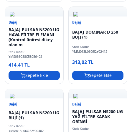
Bajaj
Bajaj
BAJAJ PULSAR NS200 UG
BAJAJ DOMİNAR D 250
HAVA FİLTRE ELEMANI
BUJİ (1)
(Kontrol ünitesi dikey
olan m
Stok Kodu:
YMM013L06O52Y02412
Stok Kodu:
YMS036C58C58056402
313,02 TL
414,41 TL
Sepete Ekle
Sepete Ekle
Bajaj
Bajaj
BAJAJ PULSAR NS200 UG
BAJAJ PULSAR NS200 UG
YAĞ FİLTRE KAPAK
BUJİ (1)
ORİNGİ
Stok Kodu:
Stok Kodu:
YMM013L06O52Y02402