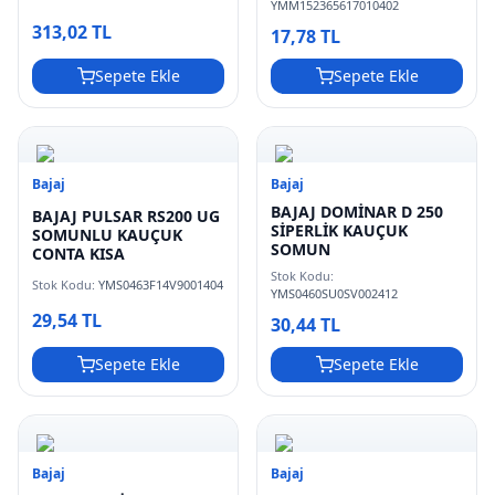
YMM152365617010402
313,02 TL
17,78 TL
Sepete Ekle
Sepete Ekle
Bajaj
Bajaj
BAJAJ DOMİNAR D 250
BAJAJ PULSAR RS200 UG
SİPERLİK KAUÇUK
SOMUNLU KAUÇUK
SOMUN
CONTA KISA
Stok Kodu:
Stok Kodu:
YMS0463F14V9001404
YMS0460SU0SV002412
29,54 TL
30,44 TL
Sepete Ekle
Sepete Ekle
Bajaj
Bajaj