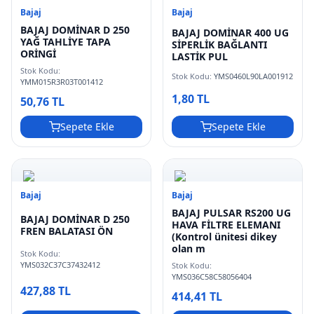
Bajaj
Bajaj
BAJAJ DOMİNAR D 250
BAJAJ DOMİNAR 400 UG
YAĞ TAHLİYE TAPA
SİPERLİK BAĞLANTI
ORİNGİ
LASTİK PUL
Stok Kodu:
Stok Kodu:
YMS0460L90LA001912
YMM015R3R03T001412
1,80 TL
50,76 TL
Sepete Ekle
Sepete Ekle
Bajaj
Bajaj
BAJAJ PULSAR RS200 UG
BAJAJ DOMİNAR D 250
HAVA FİLTRE ELEMANI
FREN BALATASI ÖN
(Kontrol ünitesi dikey
olan m
Stok Kodu:
YMS032C37C37432412
Stok Kodu:
YMS036C58C58056404
427,88 TL
414,41 TL