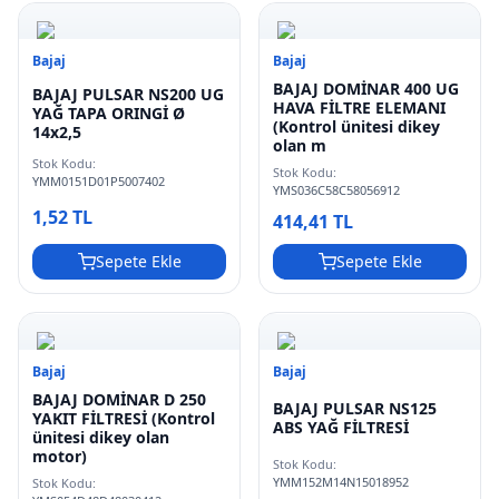
Bajaj
Bajaj
BAJAJ DOMİNAR 400 UG
BAJAJ PULSAR NS200 UG
HAVA FİLTRE ELEMANI
YAĞ TAPA ORINGİ Ø
(Kontrol ünitesi dikey
14x2,5
olan m
Stok Kodu:
Stok Kodu:
YMM0151D01P5007402
YMS036C58C58056912
1,52 TL
414,41 TL
Sepete Ekle
Sepete Ekle
Bajaj
Bajaj
BAJAJ DOMİNAR D 250
BAJAJ PULSAR NS125
YAKIT FİLTRESİ (Kontrol
ABS YAĞ FİLTRESİ
ünitesi dikey olan
motor)
Stok Kodu:
YMM152M14N15018952
Stok Kodu: