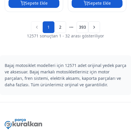
Sepete Ekle
Sepete Ekle
1
2
393
Previous page
Next page
12571
sonuçtan
1
-
32
arası gösteriliyor
Bajaj motosiklet modelleri için 12571 adet orijinal yedek parça
ve aksesuar. Bajaj markalı motosikletleriniz için motor
parçaları, fren sistemi, elektrik aksamı, kaporta parçaları ve
daha fazlası. Tüm ürünlerimiz orijinal ve garantilidir.