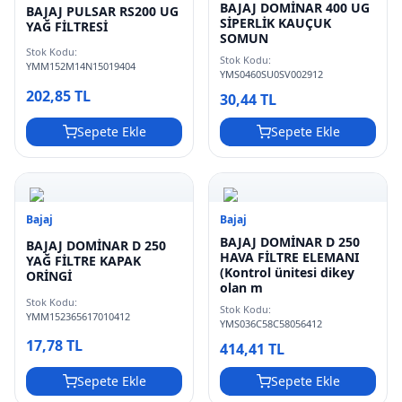
BAJAJ DOMİNAR 400 UG
BAJAJ PULSAR RS200 UG
SİPERLİK KAUÇUK
YAĞ FİLTRESİ
SOMUN
Stok Kodu:
Stok Kodu:
YMM152M14N15019404
YMS0460SU0SV002912
202,85 TL
30,44 TL
Sepete Ekle
Sepete Ekle
Bajaj
Bajaj
BAJAJ DOMİNAR D 250
BAJAJ DOMİNAR D 250
HAVA FİLTRE ELEMANI
YAĞ FİLTRE KAPAK
(Kontrol ünitesi dikey
ORİNGİ
olan m
Stok Kodu:
Stok Kodu:
YMM152365617010412
YMS036C58C58056412
17,78 TL
414,41 TL
Sepete Ekle
Sepete Ekle