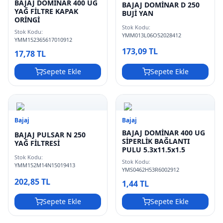
BAJAJ DOMİNAR 400 UG
BAJAJ DOMİNAR D 250
YAĞ FİLTRE KAPAK
BUJİ YAN
ORİNGİ
Stok Kodu:
Stok Kodu:
YMM013L06O52028412
YMM152365617010912
173,09 TL
17,78 TL
Sepete Ekle
Sepete Ekle
Bajaj
Bajaj
BAJAJ DOMİNAR 400 UG
BAJAJ PULSAR N 250
SİPERLİK BAĞLANTI
YAĞ FİLTRESİ
PULU 5.3x11.5x1.5
Stok Kodu:
Stok Kodu:
YMM152M14N15019413
YMS0462H53R6002912
202,85 TL
1,44 TL
Sepete Ekle
Sepete Ekle