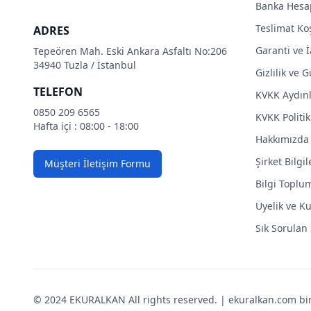
Banka Hesa
Teslimat Koş
ADRES
Garanti ve İ
Tepeören Mah. Eski Ankara Asfaltı No:206
34940 Tuzla / İstanbul
Gizlilik ve 
TELEFON
KVKK Aydın
0850 209 6565
KVKK Politik
Hafta içi : 08:00 - 18:00
Hakkımızda
Şirket Bilgil
Müşteri İletişim Formu
Bilgi Toplu
Üyelik ve Ku
Sık Sorulan
© 2024 EKURALKAN All rights reserved. | ekuralkan.com bir K