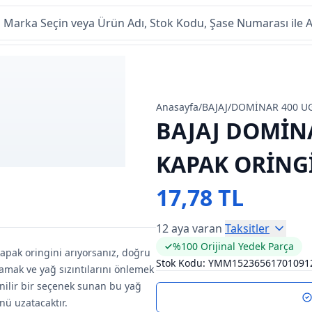
Anasayfa
/
BAJAJ
/
DOMİNAR 400 U
BAJAJ DOMİNA
KAPAK ORİNG
17,78 TL
12 aya varan
Taksitler
%100 Orijinal Yedek Parça
kapak oringini arıyorsanız, doğru
Stok Kodu:
YMM15236561701091
amak ve yağ sızıntılarını önlemek
enilir bir seçenek sunan bu yağ
nü uzatacaktır.