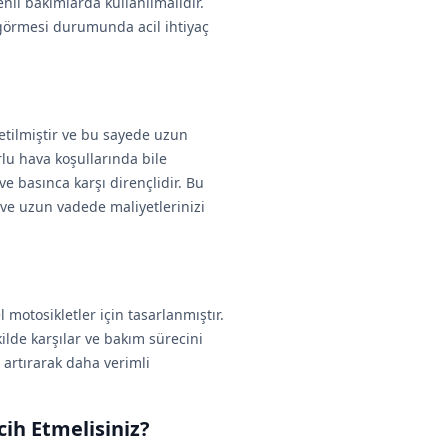
enli bakımlarda kullanılmalıdır.
 görmesi durumunda acil ihtiyaç
retilmiştir ve bu sayede uzun
lu hava koşullarında bile
 ve basınca karşı dirençlidir. Bu
 ve uzun vadede maliyetlerinizi
motosikletler için tasarlanmıştır.
lde karşılar ve bakım sürecini
 artırarak daha verimli
cih Etmelisiniz?