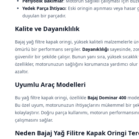
Periyodik Bakımlar
: Motorun sağlıklı çalışması için düz
Yedek Parça İhtiyacı
: Eski oringin aşınması veya hasar
duyulan bir parçadır.
Kalite ve Dayanıklılık
Bajaj yağ filtre kapak oringi, yüksek kaliteli malzemelerle ü
ömürlü bir performans sergiler.
Dayanıklılığı
sayesinde, zor
güvenilir bir şekilde çalışır. Bunun yanı sıra, yüksek sıcaklık
özellikler, motorunuzun sağlığını korumanıza yardımcı olur
azaltır.
Uyumlu Araç Modelleri
Bu yağ filtre kapak oringi, özellikle
Bajaj Dominar 400
model 
Bu özel uyum, motorunuzun ihtiyaçlarını mükemmel bir şeki
kolaylaştırır. Doğru parça kullanımı, motorun performansını
çalışmasını sağlar.
Neden Bajaj Yağ Filitre Kapak Oringi Ter