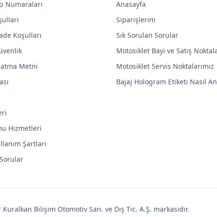
p Numaraları
Anasayfa
ulları
Siparişlerim
ade Koşulları
Sık Sorulan Sorular
Güvenlik
Motosiklet Bayi ve Satış Noktal
latma Metni
Motosiklet Servis Noktalarımız
ası
Bajaj Hologram Etiketi Nasıl Anl
eri
mu Hizmetleri
llanım Şartları
 Sorular
uralkan Bilişim Otomotiv San. ve Dış Tic. A.Ş. markasıdır.