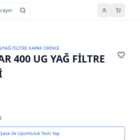
Hesabım
Sepetim
G
/
YAĞ FİLİTRE KAPAK ORİNGİ
R 400 UG YAĞ FİLTRE
İ
2
Şase ile Uyumluluk Testi Yap