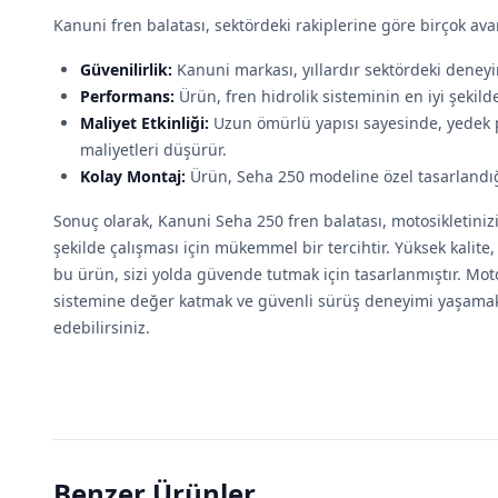
Kanuni fren balatası, sektördeki rakiplerine göre birçok av
Güvenilirlik:
Kanuni markası, yıllardır sektördeki deneyimi
Performans:
Ürün, fren hidrolik sisteminin en iyi şekild
Maliyet Etkinliği:
Uzun ömürlü yapısı sayesinde, yedek pa
maliyetleri düşürür.
Kolay Montaj:
Ürün, Seha 250 modeline özel tasarlandığı
Sonuç olarak, Kanuni Seha 250 fren balatası, motosikletiniz
şekilde çalışması için mükemmel bir tercihtir. Yüksek kalite
bu ürün, sizi yolda güvende tutmak için tasarlanmıştır. Moto
sistemine değer katmak ve güvenli sürüş deneyimi yaşamak
edebilirsiniz.
Benzer Ürünler