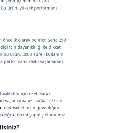
 Hem şehir içi hem de uzun
r. Bu ürün, yüksek performans
öncelik olarak belirler. Seha 250
iği için dayanıklılığı ile dikkat
an bu ürün, uzun süreli kullanım
anla performans kaybı yaşamadan
sikletler için özel olarak
run yaşamamanızı sağlar ve fren
k
, motosikletinizin güvenliğini
 doğru tercihi yapmış olursunuz.
isiniz?