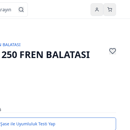
Hesabım
Sepetim
N BALATASI
250 FREN BALATASI
5
Şase ile Uyumluluk Testi Yap