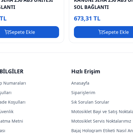
ĞLANTI
SOL BAĞLANTI
 TL
673,31 TL
Sepete Ekle
Sepete Ekle
BİLGİLER
Hızlı Erişim
p Numaraları
Anasayfa
ulları
Siparişlerim
ade Koşulları
Sık Sorulan Sorular
Güvenlik
Motosiklet Bayi ve Satış Noktal
latma Metni
Motosiklet Servis Noktalarımız
ası
Bajaj Hologram Etiketi Nasıl Anl