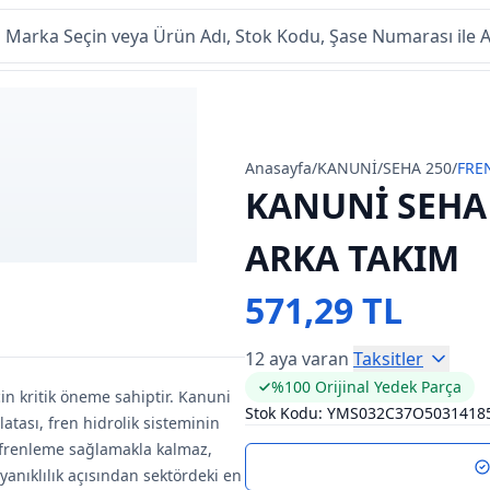
Anasayfa
/
KANUNİ
/
SEHA 250
/
FRE
KANUNİ SEHA 
ARKA TAKIM
571,29 TL
12 aya varan
Taksitler
%100 Orijinal Yedek Parça
çin kritik öneme sahiptir. Kanuni
Stok Kodu:
YMS032C37O5031418
atası, fren hidrolik sisteminin
n frenleme sağlamakla kalmaz,
yanıklılık açısından sektördeki en