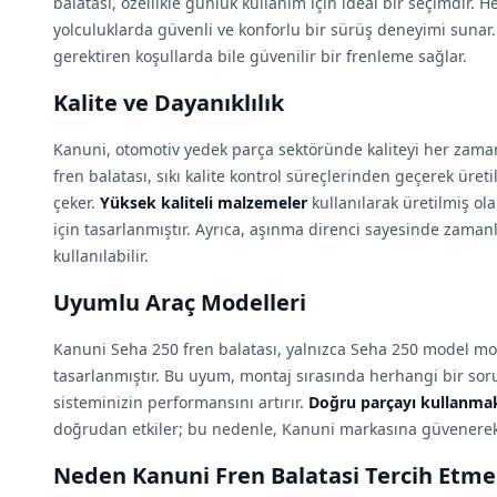
balatası, özellikle günlük kullanım için ideal bir seçimdir.
yolculuklarda güvenli ve konforlu bir sürüş deneyimi suna
gerektiren koşullarda bile güvenilir bir frenleme sağlar.
Kalite ve Dayanıklılık
Kanuni, otomotiv yedek parça sektöründe kaliteyi her zaman 
fren balatası, sıkı kalite kontrol süreçlerinden geçerek üretild
çeker.
Yüksek kaliteli malzemeler
kullanılarak üretilmiş ol
için tasarlanmıştır. Ayrıca, aşınma direnci sayesinde zam
kullanılabilir.
Uyumlu Araç Modelleri
Kanuni Seha 250 fren balatası, yalnızca Seha 250 model moto
tasarlanmıştır. Bu uyum, montaj sırasında herhangi bir so
sisteminizin performansını artırır.
Doğru parçayı kullanma
doğrudan etkiler; bu nedenle, Kanuni markasına güvenerek
Neden Kanuni Fren Balatasi Tercih Etmel