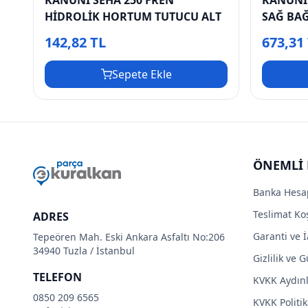
HİDROLİK HORTUM TUTUCU ALT
SAĞ BA
142,82 TL
673,31
Sepete Ekle
ÖNEMLİ 
Banka Hesa
Teslimat Koş
ADRES
Garanti ve İ
Tepeören Mah. Eski Ankara Asfaltı No:206
34940 Tuzla / İstanbul
Gizlilik ve 
TELEFON
KVKK Aydın
0850 209 6565
KVKK Politik