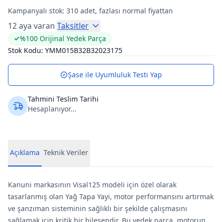
Kampanyalı stok:
310
adet, fazlası normal fiyattan
12 aya varan
Taksitler
%100 Orijinal Yedek Parça
Stok Kodu:
YMM015B32B32023175
Şase ile Uyumluluk Testi Yap
Tahmini Teslim Tarihi
Hesaplanıyor...
Açıklama
Teknik Veriler
Kanuni markasının Visal125 modeli için özel olarak
tasarlanmış olan Yağ Tapa Yayi, motor performansını artırmak
ve şanzıman sisteminin sağlıklı bir şekilde çalışmasını
sağlamak için kritik bir bileşendir. Bu yedek parça, motorun