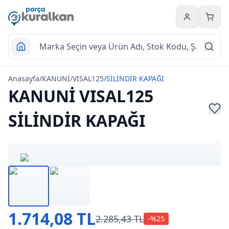
Hesabım
Sepet
Anasayfa
/
KANUNİ
/
VISAL125
/
SİLİNDİR KAPAĞI
KANUNİ VISAL125
SİLİNDİR KAPAĞI
1.714,08 TL
2.285,43 TL
-%
25