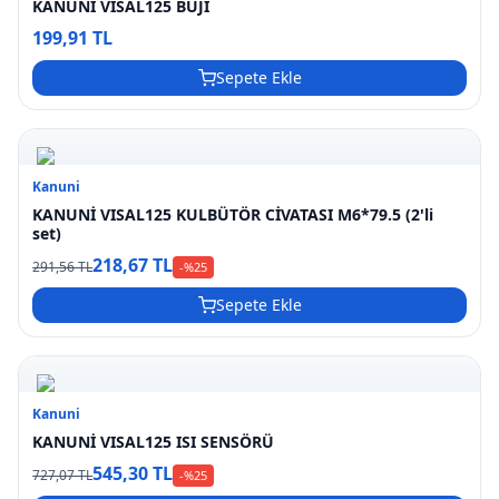
KANUNİ VISAL125 BUJİ
199,91 TL
Sepete Ekle
Kanuni
KANUNİ VISAL125 KULBÜTÖR CİVATASI M6*79.5 (2'li
set)
218,67 TL
291,56 TL
-%
25
Sepete Ekle
Kanuni
KANUNİ VISAL125 ISI SENSÖRÜ
545,30 TL
727,07 TL
-%
25