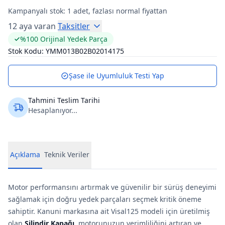
Kampanyalı stok:
1
adet, fazlası normal fiyattan
12 aya varan
Taksitler
%100 Orijinal Yedek Parça
Stok Kodu:
YMM013B02B02014175
Şase ile Uyumluluk Testi Yap
Tahmini Teslim Tarihi
Hesaplanıyor...
Açıklama
Teknik Veriler
Motor performansını artırmak ve güvenilir bir sürüş deneyimi
sağlamak için doğru yedek parçaları seçmek kritik öneme
sahiptir. Kanuni markasına ait Visal125 modeli için üretilmiş
olan
Silindir Kapağı
, motorunuzun verimliliğini artıran ve