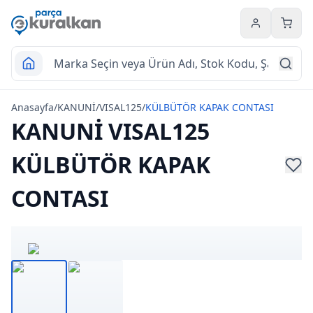
Hesabım
Sepet
Anasayfa
/
KANUNİ
/
VISAL125
/
KÜLBÜTÖR KAPAK CONTASI
KANUNİ VISAL125
KÜLBÜTÖR KAPAK
CONTASI