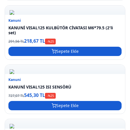
Kanuni
KANUNİ VISAL125 KULBÜTÖR CİVATASI M6*79.5 (2'li
set)
218,67 TL
291,56 TL
-%
25
Sepete Ekle
Kanuni
KANUNİ VISAL125 ISI SENSÖRÜ
545,30 TL
727,07 TL
-%
25
Sepete Ekle