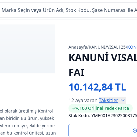
Anasayfa
/
KANUNİ
/
VISAL125
/
KON
KANUNİ VISA
FAI
10.142,84 TL
12 aya varan
Taksitler
%100 Orijinal Yedek Parça
l olarak üretilmiş Kontrol
Stok Kodu:
YME001A2302S00317
dan biridir. Bu ürün, yüksek
lerini en iyi şekilde yerine
lan bu kontrol ünitesi, uzun