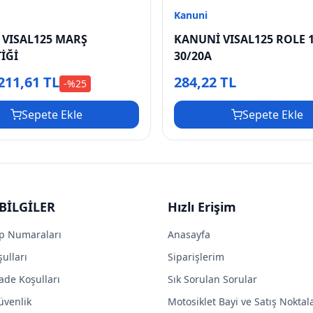
Kanuni
 VISAL125 MARŞ
KANUNİ VISAL125 ROLE 
İĞİ
30/20A
211,61 TL
284,22 TL
-%
25
Sepete Ekle
Sepete Ekle
BİLGİLER
Hızlı Erişim
p Numaraları
Anasayfa
ulları
Siparişlerim
ade Koşulları
Sık Sorulan Sorular
Güvenlik
Motosiklet Bayi ve Satış Noktal