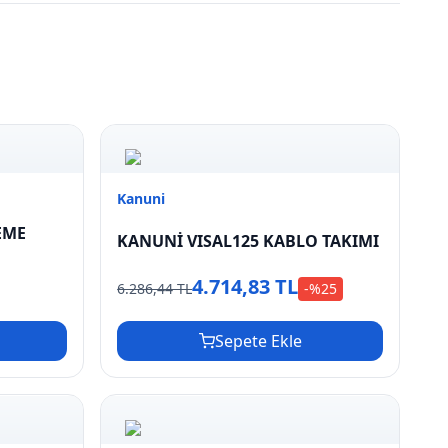
Kanuni
EME
KANUNİ VISAL125 KABLO TAKIMI
4.714,83 TL
6.286,44 TL
-%
25
Sepete Ekle