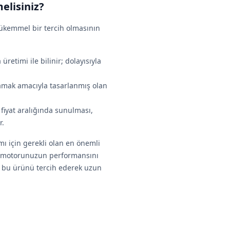
elisiniz?
mükemmel bir tercih olmasının
üretimi ile bilinir; dolayısıyla
şılamak amacıyla tasarlanmış olan
 fiyat aralığında sunulması,
r.
mı için gerekli olan en önemli
 ile motorunuzun performansını
, bu ürünü tercih ederek uzun