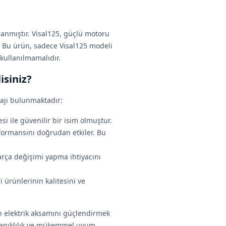
lanmıştır. Visal125, güçlü motoru
tir. Bu ürün, sadece Visal125 modeli
 kullanılmamalıdır.
isiniz?
tajı bulunmaktadır:
si ile güvenilir bir isim olmuştur.
rformansını doğrudan etkiler. Bu
arça değişimi yapma ihtiyacını
i ürünlerinin kalitesini ve
n elektrik aksa­mını güçlendirmek
dayanıklılık ve mükemmel uyum