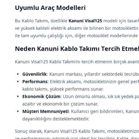
Uyumlu Araç Modelleri
Bu Kablo Takımı, özellikle
Kanuni Visal125
modeli için tasar
ve yüksek kaliteli elektrik aksa­mı ile bilinen bir motosiklet
ile tam uyumlu çalıştığı için, diğer motosiklet modellerinde
Neden Kanuni Kablo Takımı Tercih Etmel
Kanuni Visal125 Kablo Takımı’nı tercih etmenin birçok avan
Güvenilirlik
: Kanuni markası, yıllardır sektördeki tecrübe
Performans
: Elektrik aksamı, motosikletinizin genel pe
kablo takımı, yüksek performans sunar.
Ekonomik Çözüm
: Uzun ömürlü olması, sık sık yedek p
azaltır ve ekonomik bir çözüm sunar.
Müşteri Memnuniyeti
: Kullanıcı geri bildirimleri, Kanun
dayanıklılığını desteklemektedir.
Sonuç olarak, Kanuni Visal125 Kablo Takımı, motosikletinizi
ve performansını artırmak için ideal bir tercihtir. Kalite, 