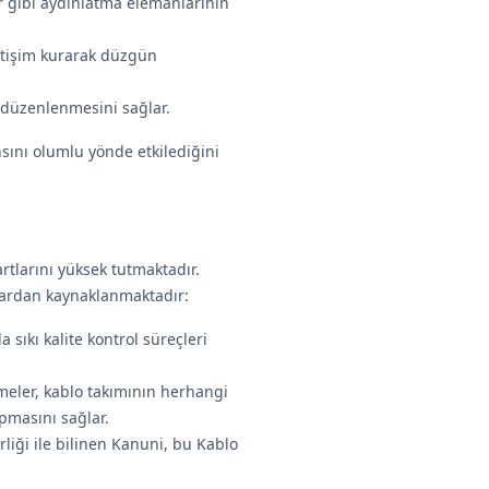
ler gibi aydınlatma elemanlarının
iletişim kurarak düzgün
n düzenlenmesini sağlar.
nsını olumlu yönde etkilediğini
rtlarını yüksek tutmaktadır.
rlardan kaynaklanmaktadır:
sıkı kalite kontrol süreçleri
meler, kablo takımının herhangi
pmasını sağlar.
irliği ile bilinen Kanuni, bu Kablo