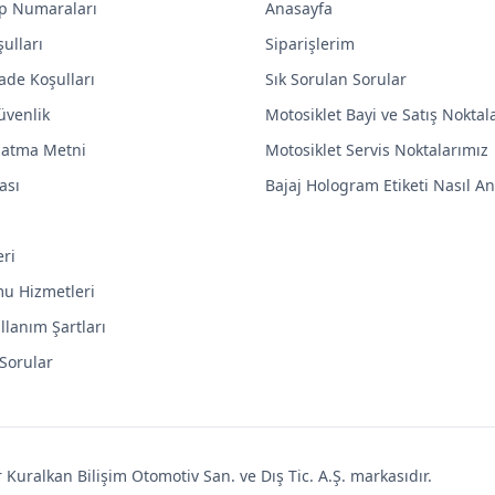
p Numaraları
Anasayfa
ulları
Siparişlerim
ade Koşulları
Sık Sorulan Sorular
Güvenlik
Motosiklet Bayi ve Satış Noktal
latma Metni
Motosiklet Servis Noktalarımız
ası
Bajaj Hologram Etiketi Nasıl Anl
eri
mu Hizmetleri
llanım Şartları
 Sorular
uralkan Bilişim Otomotiv San. ve Dış Tic. A.Ş. markasıdır.