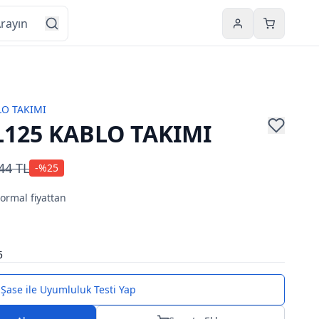
Hesabım
Sepetim
LO TAKIMI
125 KABLO TAKIMI
44 TL
-%
25
normal fiyattan
5
Şase ile Uyumluluk Testi Yap