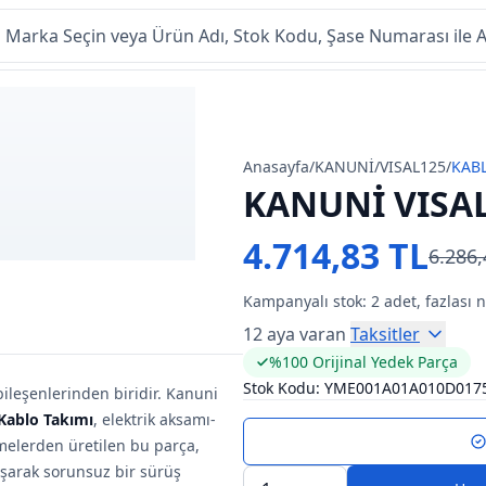
Anasayfa
/
KANUNİ
/
VISAL125
/
KAB
KANUNİ VISAL
4.714,83 TL
6.286,
Kampanyalı stok:
2
adet, fazlası 
12 aya varan
Taksitler
%100 Orijinal Yedek Parça
Stok Kodu:
YME001A01A010D017
 bileşenlerinden biridir. Kanuni
Kablo Takımı
, elektrik aksa­mı­
emelerden üretilen bu parça,
lışarak sorunsuz bir sürüş