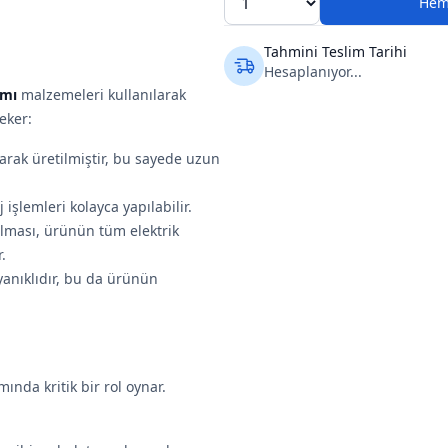
Hem
Tahmini Teslim Tarihi
Hesaplanıyor...
­mı
malzemeleri kullanılarak
çeker:
larak üretilmiştir, bu sayede uzun
işlemleri kolayca yapılabilir.
olması, ürünün tüm elektrik
.
ayanıklıdır, bu da ürünün
ında kritik bir rol oynar.