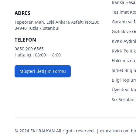
Banka Hesa
Teslimat Koş
ADRES
Garanti ve İ
Tepeören Mah. Eski Ankara Asfaltı No:206
34940 Tuzla / İstanbul
Gizlilik ve 
TELEFON
KVKK Aydın
0850 209 6565
KVKK Politik
Hafta içi : 08:00 - 18:00
Hakkımızda
Şirket Bilgil
Müşteri İletişim Formu
Bilgi Toplu
Üyelik ve Ku
Sık Sorulan
© 2024 EKURALKAN All rights reserved. | ekuralkan.com bir K