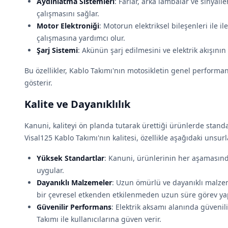
Aydınlatma Sistemleri
: Farlar, arka lambalar ve sinyal
çalışmasını sağlar.
Motor Elektroniği
: Motorun elektriksel bileşenleri ile 
çalışmasına yardımcı olur.
Şarj Sistemi
: Akünün şarj edilmesini ve elektrik akışını
Bu özellikler, Kablo Takımı'nın motosikletin genel performa
gösterir.
Kalite ve Dayanıklılık
Kanuni, kaliteyi ön planda tutarak ürettiği ürünlerde standa
Visal125 Kablo Takımı'nın kalitesi, özellikle aşağıdaki unsu
Yüksek Standartlar
: Kanuni, ürünlerinin her aşamasında 
uygular.
Dayanıklı Malzemeler
: Uzun ömürlü ve dayanıklı malze
bir çevresel etkenden etkilenmeden uzun süre görev ya
Güvenilir Performans
: Elektrik aksa­mı alanında güvenil
Takımı ile kullanıcılarına güven verir.