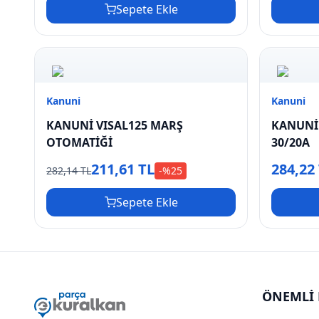
Sepete Ekle
Kanuni
Kanuni
KANUNİ VISAL125 MARŞ
KANUNİ 
OTOMATİĞİ
30/20A
211,61 TL
284,22
282,14 TL
-%
25
Sepete Ekle
ÖNEMLİ 