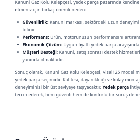
Kanuni Gaz Kolu Kelepçesi, yedek parça pazarında kendine s
etmeniz için birkaç önemli neden:
Güvenilirlik:
Kanuni markası, sektördeki uzun deneyimi 
bilinir.
Performans:
Ürün, motorunuzun performansını artırarak 
Ekonomik Çözüm:
Uygun fiyatlı yedek parça arayışında o
Müşteri Desteği:
Kanuni, satış sonrası destek hizmetleri
yanında olmaktadır.
Sonuç olarak, Kanuni Gaz Kolu Kelepçesi, Visal125 model 
yedek parça seçimidir. Kalitesi, dayanıklılığı ve kolay monta
deneyiminizi bir üst seviyeye taşıyacaktır.
Yedek parça
ihtiy
tercih ederek, hem güvenli hem de konforlu bir sürüş deney