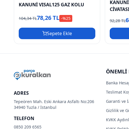
KANUNİ
KANUNİ VISAL125 GAZ KOLU
CİVATAS
78,26 TL
104,34 TL
-%
25
6
92,28 TL
Sepete Ekle
ÖNEMLİ 
Banka Hesa
Teslimat Koş
ADRES
Garanti ve İ
Tepeören Mah. Eski Ankara Asfaltı No:206
34940 Tuzla / İstanbul
Gizlilik ve 
TELEFON
KVKK Aydın
0850 209 6565
KVKK Politik