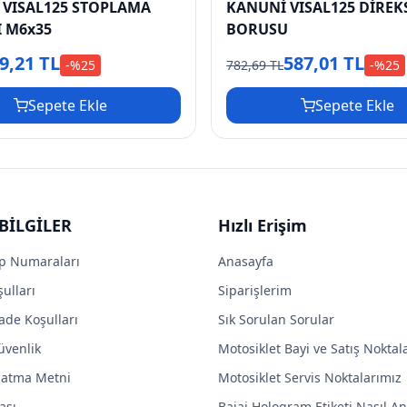
 VISAL125 STOPLAMA
KANUNİ VISAL125 DİREK
I M6x35
BORUSU
9,21 TL
587,01 TL
-%
25
782,69 TL
-%
25
Sepete Ekle
Sepete Ekle
BİLGİLER
Hızlı Erişim
p Numaraları
Anasayfa
ulları
Siparişlerim
ade Koşulları
Sık Sorulan Sorular
Güvenlik
Motosiklet Bayi ve Satış Noktal
latma Metni
Motosiklet Servis Noktalarımız
ası
Bajaj Hologram Etiketi Nasıl Anl