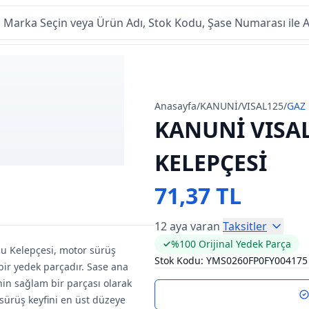
Anasayfa
/
KANUNİ
/
VISAL125
/
GAZ 
KANUNİ VISA
KELEPÇESİ
71,37 TL
12 aya varan
Taksitler
%100 Orijinal Yedek Parça
lu Kelepçesi, motor sürüş
Stok Kodu:
YMS0260FP0FY004175
bir yedek parçadır. Sase ana
nin sağlam bir parçası olarak
sürüş keyfini en üst düzeye