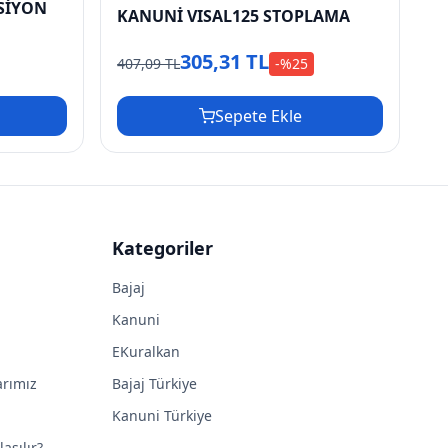
SİYON
KANUNİ VISAL125 STOPLAMA
305,31 TL
407,09 TL
-%
25
Sepete Ekle
Kategoriler
Bajaj
Kanuni
EKuralkan
arımız
Bajaj Türkiye
Kanuni Türkiye
aşılır?