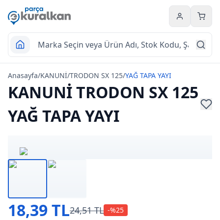
Hesabım
Sepet
Anasayfa
/
KANUNİ
/
TRODON SX 125
/
YAĞ TAPA YAYI
KANUNİ TRODON SX 125
YAĞ TAPA YAYI
18,39 TL
24,51 TL
-%
25