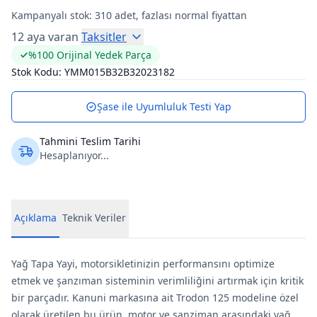
Kampanyalı stok:
310
adet, fazlası normal fiyattan
12 aya varan
Taksitler
%100 Orijinal Yedek Parça
Stok Kodu:
YMM015B32B32023182
Şase ile Uyumluluk Testi Yap
Tahmini Teslim Tarihi
Hesaplanıyor...
Açıklama
Teknik Veriler
Yağ Tapa Yayi, motorsikletinizin performansını optimize
etmek ve şanzıman sisteminin verimliliğini artırmak için kritik
bir parçadır. Kanuni markasına ait Trodon 125 modeline özel
olarak üretilen bu ürün, motor ve şanziman arasındaki yağ