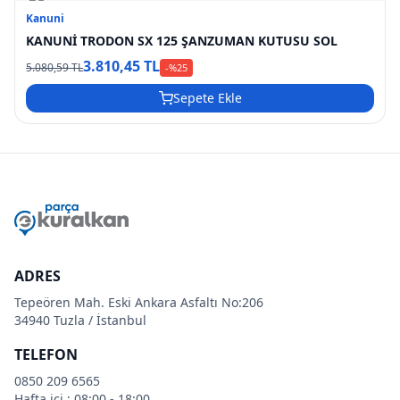
Kanuni
KANUNİ TRODON SX 125 ŞANZUMAN KUTUSU SOL
3.810,45 TL
5.080,59 TL
-%
25
Sepete Ekle
ADRES
Tepeören Mah. Eski Ankara Asfaltı No:206
34940 Tuzla / İstanbul
TELEFON
0850 209 6565
Hafta içi : 08:00 - 18:00