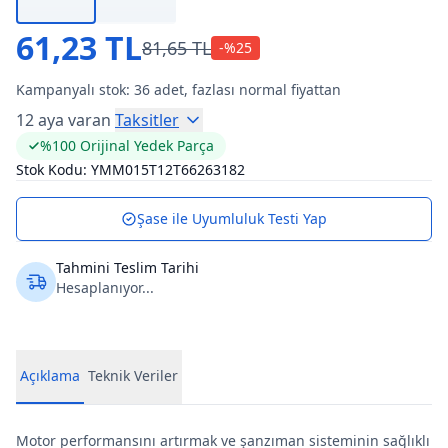
61,23 TL
81,65 TL
-%
25
Kampanyalı stok:
36
adet, fazlası normal fiyattan
12 aya varan
Taksitler
%100 Orijinal Yedek Parça
Stok Kodu:
YMM015T12T66263182
Şase ile Uyumluluk Testi Yap
Tahmini Teslim Tarihi
Hesaplanıyor...
Açıklama
Teknik Veriler
Motor performansını artırmak ve şanzıman sisteminin sağlıklı