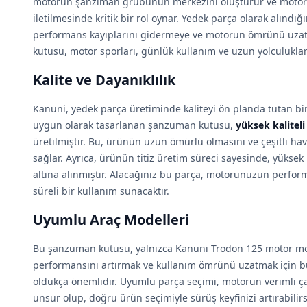
motorun şanziman grubunun merkezini oluşturur ve motor
iletilmesinde kritik bir rol oynar. Yedek parça olarak alın
performans kayıplarını gidermeye ve motorun ömrünü uzat
kutusu, motor sporları, günlük kullanım ve uzun yolculuklar 
Kalite ve Dayanıklılık
Kanuni, yedek parça üretiminde kaliteyi ön planda tutan b
uygun olarak tasarlanan şanzuman kutusu,
yüksek kalitel
üretilmiştir. Bu, ürünün uzun ömürlü olmasını ve çeşitli hava
sağlar. Ayrıca, ürünün titiz üretim süreci sayesinde, yüksek
altına alınmıştır. Alacağınız bu parça, motorunuzun perform
süreli bir kullanım sunacaktır.
Uyumlu Araç Modelleri
Bu şanzuman kutusu, yalnızca Kanuni Trodon 125 motor 
performansını artırmak ve kullanım ömrünü uzatmak için b
oldukça önemlidir. Uyumlu parça seçimi, motorun verimli çal
unsur olup, doğru ürün seçimiyle sürüş keyfinizi artırabilirs