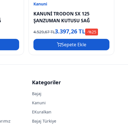
Kanuni
KANUNİ TRODON SX 125
Ğ
ŞANZUMAN KUTUSU SAĞ
3.397,26 TL
4.529,67 TL
-%
25
Sepete Ekle
Kategoriler
Bajaj
Kanuni
EKuralkan
arımız
Bajaj Türkiye