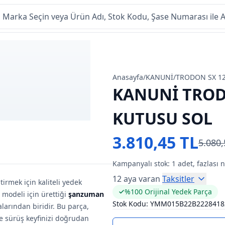
Anasayfa
/
KANUNİ
/
TRODON SX 1
KANUNİ TROD
KUTUSU SOL
3.810,45 TL
5.080,
Kampanyalı stok:
1
adet, fazlası 
12 aya varan
Taksitler
irmek için kaliteli yedek
%100 Orijinal Yedek Parça
 modeli için ürettiği
şanzuman
Stok Kodu:
YMM015B22B2228418
rından biridir. Bu parça,
ve sürüş keyfinizi doğrudan