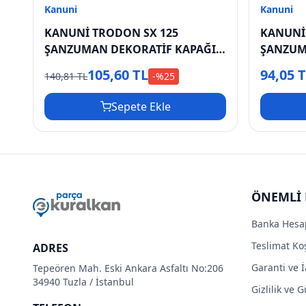
Kanuni
Kanuni
KANUNİ TRODON SX 125
KANUNİ
ŞANZUMAN DEKORATİF KAPAĞI
ŞANZUM
SOL
KAPAĞI
105,60 TL
94,05 
140,81 TL
-%
25
Sepete Ekle
ÖNEMLİ 
Banka Hesa
Teslimat Koş
ADRES
Garanti ve İ
Tepeören Mah. Eski Ankara Asfaltı No:206
34940 Tuzla / İstanbul
Gizlilik ve 