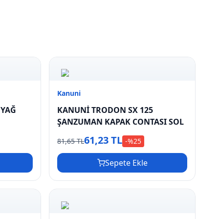
Kanuni
 YAĞ
KANUNİ TRODON SX 125
ŞANZUMAN KAPAK CONTASI SOL
61,23 TL
81,65 TL
-%
25
Sepete Ekle