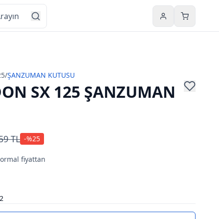
Hesabım
Sepetim
25
/
ŞANZUMAN KUTUSU
ON SX 125 ŞANZUMAN
59 TL
-%
25
normal fiyattan
2