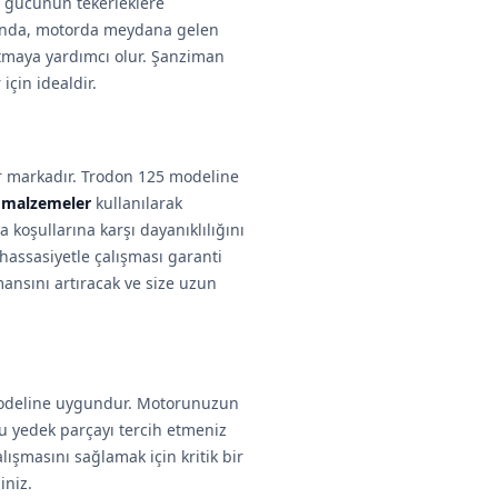
 gücünün tekerleklere
dığında, motorda meydana gelen
maya yardımcı olur. Şanziman
için idealdir.
ir markadır. Trodon 125 modeline
i malzemeler
kullanılarak
 koşullarına karşı dayanıklılığını
 hassasiyetle çalışması garanti
ansını artıracak ve size uzun
modeline uygundur. Motorunuzun
u yedek parçayı tercih etmeniz
ışmasını sağlamak için kritik bir
iniz.