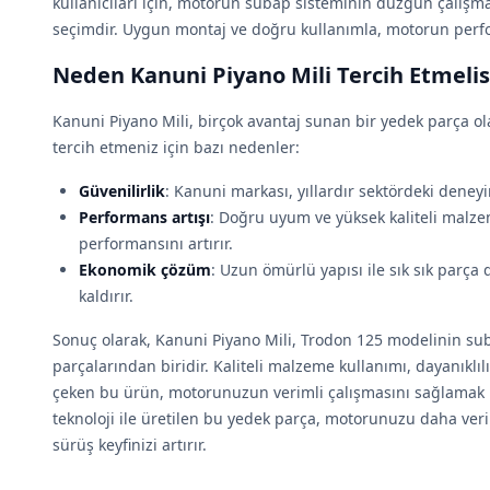
kullanıcıları için, motorun subap sisteminin düzgün çalışm
seçimdir. Uygun montaj ve doğru kullanımla, motorun perfor
Neden Kanuni Piyano Mili Tercih Etmelis
Kanuni Piyano Mili, birçok avantaj sunan bir yedek parça ol
tercih etmeniz için bazı nedenler:
Güvenilirlik
: Kanuni markası, yıllardır sektördeki deneyimi
Performans artışı
: Doğru uyum ve yüksek kaliteli malz
performansını artırır.
Ekonomik çözüm
: Uzun ömürlü yapısı ile sık sık parça 
kaldırır.
Sonuç olarak, Kanuni Piyano Mili, Trodon 125 modelinin su
parçalarından biridir. Kaliteli malzeme kullanımı, dayanıklılı
çeken bu ürün, motorunuzun verimli çalışmasını sağlamak içi
teknoloji ile üretilen bu yedek parça, motorunuzu daha ver
sürüş keyfinizi artırır.