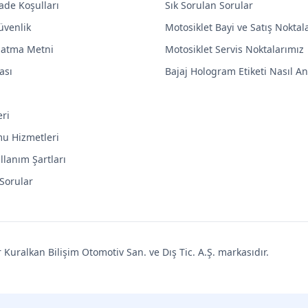
ade Koşulları
Sık Sorulan Sorular
Güvenlik
Motosiklet Bayi ve Satış Noktal
latma Metni
Motosiklet Servis Noktalarımız
ası
Bajaj Hologram Etiketi Nasıl Anl
eri
mu Hizmetleri
llanım Şartları
 Sorular
uralkan Bilişim Otomotiv San. ve Dış Tic. A.Ş. markasıdır.