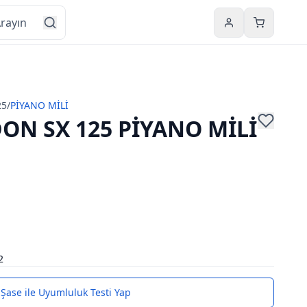
Hesabım
Sepetim
25
/
PİYANO MİLİ
ON SX 125 PİYANO MİLİ
2
Şase ile Uyumluluk Testi Yap