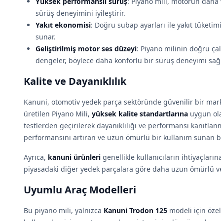
Yüksek performanslı sürüş
: Piyano mili, motorun daha 
sürüş deneyimini iyileştirir.
Yakıt ekonomisi
: Doğru subap ayarları ile yakıt tüketim
sunar.
Geliştirilmiş motor ses düzeyi
: Piyano milinin doğru ça
dengeler, böylece daha konforlu bir sürüş deneyimi sağl
Kalite ve Dayanıklılık
Kanuni, otomotiv yedek parça sektöründe güvenilir bir marka
üretilen Piyano Mili,
yüksek kalite standartlarına
uygun olar
testlerden geçirilerek dayanıklılığı ve performansı kanıtlan
performansını artıran ve uzun ömürlü bir kullanım sunan bi
Ayrıca,
kanuni ürünleri
genellikle kullanıcıların ihtiyaçların
piyasadaki diğer yedek parçalara göre daha uzun ömürlü ve g
Uyumlu Araç Modelleri
Bu piyano mili, yalnızca
Kanuni Trodon 125
modeli için özel