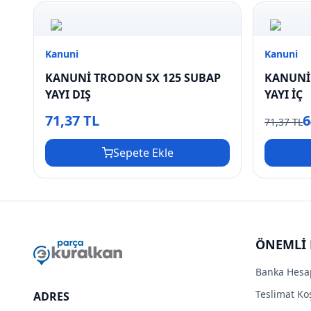
Kanuni
Kanuni
KANUNİ TRODON SX 125 SUBAP
KANUNİ
YAYI DIŞ
YAYI İÇ
71,37 TL
6
71,37 TL
Sepete Ekle
ÖNEMLİ 
Banka Hesa
Teslimat Koş
ADRES