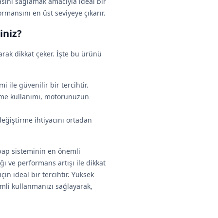
asını sağlamak amacıyla ideal bir
mansını en üst seviyeye çıkarır.
iniz?
arak dikkat çeker. İşte bu ürünü
 ile güvenilir bir tercihtir.
eme kullanımı, motorunuzun
değiştirme ihtiyacını ortadan
bap sisteminin en önemli
ğı ve performans artışı ile dikkat
n ideal bir tercihtir. Yüksek
imli kullanmanızı sağlayarak,