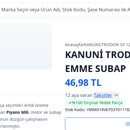
Anasayfa
/
KANUNİ
/
TRODON SX 1
KANUNİ TROD
EMME SUBAP
46,98 TL
12 aya varan
Taksitler
%100 Orijinal Yedek Parça
ça seçimleri kritik öneme
Stok Kodu:
YMM014V6703701118
anan
Piyano Mili
, motor ve subap
torun düzgün çalışmasını
rlanmıştır.