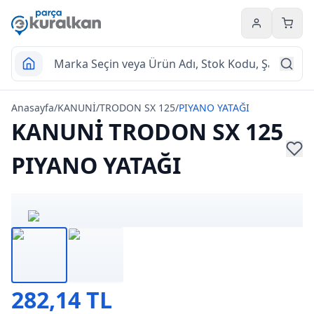
Hesabım
Sepet
Anasayfa
/
KANUNİ
/
TRODON SX 125
/
PIYANO YATAĞI
KANUNİ TRODON SX 125
PIYANO YATAĞI
282,14 TL