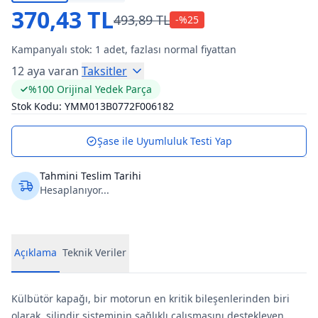
370,43 TL
493,89 TL
-%
25
Kampanyalı stok:
1
adet, fazlası normal fiyattan
12 aya varan
Taksitler
%100 Orijinal Yedek Parça
Stok Kodu:
YMM013B0772F006182
Şase ile Uyumluluk Testi Yap
Tahmini Teslim Tarihi
Hesaplanıyor...
Açıklama
Teknik Veriler
Külbütör kapağı, bir motorun en kritik bileşenlerinden biri
olarak, silindir sisteminin sağlıklı çalışmasını destekleyen