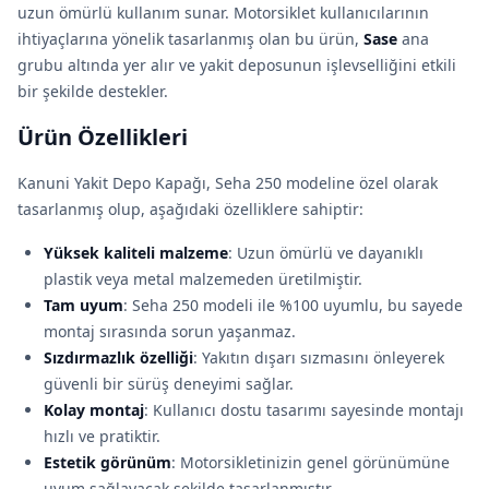
uzun ömürlü kullanım sunar. Motorsiklet kullanıcılarının
ihtiyaçlarına yönelik tasarlanmış olan bu ürün,
Sase
ana
grubu altında yer alır ve yakit deposunun işlevselliğini etkili
bir şekilde destekler.
Ürün Özellikleri
Kanuni Yakit Depo Kapağı, Seha 250 modeline özel olarak
tasarlanmış olup, aşağıdaki özelliklere sahiptir:
Yüksek kaliteli malzeme
: Uzun ömürlü ve dayanıklı
plastik veya metal malzemeden üretilmiştir.
Tam uyum
: Seha 250 modeli ile %100 uyumlu, bu sayede
montaj sırasında sorun yaşanmaz.
Sızdırmazlık özelliği
: Yakıtın dışarı sızmasını önleyerek
güvenli bir sürüş deneyimi sağlar.
Kolay montaj
: Kullanıcı dostu tasarımı sayesinde montajı
hızlı ve pratiktir.
Estetik görünüm
: Motorsikletinizin genel görünümüne
uyum sağlayacak şekilde tasarlanmıştır.