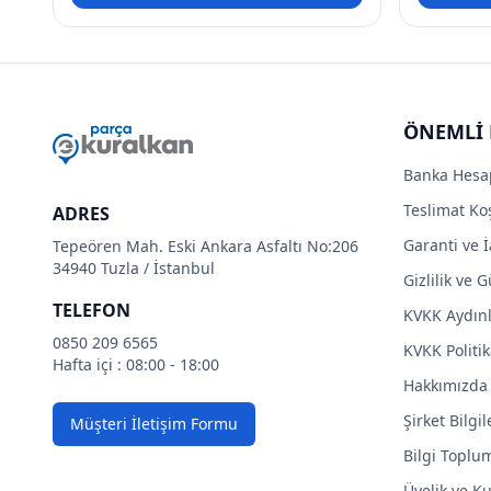
ÖNEMLİ 
Banka Hesa
Teslimat Koş
ADRES
Garanti ve İ
Tepeören Mah. Eski Ankara Asfaltı No:206
34940 Tuzla / İstanbul
Gizlilik ve 
TELEFON
KVKK Aydın
0850 209 6565
KVKK Politik
Hafta içi : 08:00 - 18:00
Hakkımızda
Şirket Bilgil
Müşteri İletişim Formu
Bilgi Toplu
Üyelik ve Ku