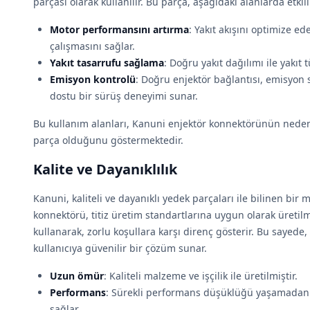
parçası olarak kullanılır. Bu parça, aşağıdaki alanlarda etkil
Motor performansını artırma
: Yakıt akışını optimize e
çalışmasını sağlar.
Yakıt tasarrufu sağlama
: Doğru yakıt dağılımı ile yakıt t
Emisyon kontrolü
: Doğru enjektör bağlantısı, emisyon 
dostu bir sürüş deneyimi sunar.
Bu kullanım alanları, Kanuni enjektör konnektörünün nede
parça olduğunu göstermektedir.
Kalite ve Dayanıklılık
Kanuni, kaliteli ve dayanıklı yedek parçaları ile bilinen bir
konnektörü, titiz üretim standartlarına uygun olarak üretilm
kullanarak, zorlu koşullara karşı direnç gösterir. Bu saye
kullanıcıya güvenilir bir çözüm sunar.
Uzun ömür
: Kaliteli malzeme ve işçilik ile üretilmiştir.
Performans
: Sürekli performans düşüklüğü yaşamadan 
sağlar.