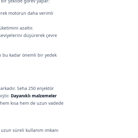
i bir şekilde görev yapar:
derek motorun daha verimli
üketimini azaltır.
seviyelerini düşürerek çevre
n bu kadar önemli bir yedek
 markadır. Seha 250 enjektör
iştir.
Dayanıklı malzemeler
de, hem kısa hem de uzun vadede
uzun süreli kullanım imkanı