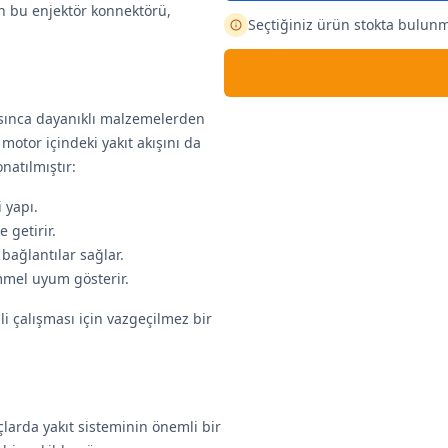
nin bu enjektör konnektörü,
Seçtiğiniz ürün stokta bulun
asınca dayanıklı malzemelerden
 motor içindeki yakıt akışını da
natılmıştır:
 yapı.
 getirir.
bağlantılar sağlar.
mel uyum gösterir.
i çalışması için vazgeçilmez bir
larda yakıt sisteminin önemli bir