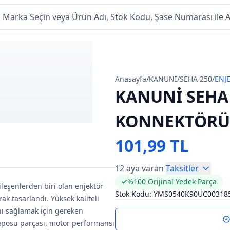
Anasayfa
/
KANUNİ
/
SEHA 250
/
ENJ
KANUNİ SEHA
KONNEKTÖRÜ 
101,99 TL
12 aya varan
Taksitler
%100 Orijinal Yedek Parça
ileşenlerden biri olan enjektör
Stok Kodu:
YMS0540K90UC00318
k tasarlandı. Yüksek kaliteli
nı sağlamak için gereken
deposu parçası, motor performansı