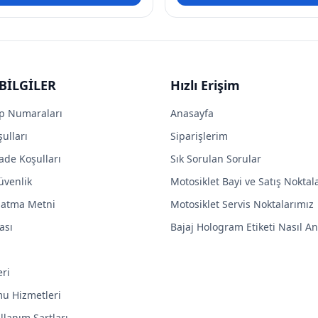
BİLGİLER
Hızlı Erişim
p Numaraları
Anasayfa
ulları
Siparişlerim
ade Koşulları
Sık Sorulan Sorular
Güvenlik
Motosiklet Bayi ve Satış Noktal
latma Metni
Motosiklet Servis Noktalarımız
ası
Bajaj Hologram Etiketi Nasıl Anl
eri
mu Hizmetleri
llanım Şartları