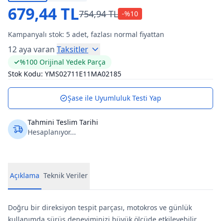
679,44 TL
754,94 TL
-%
10
Kampanyalı stok:
5
adet, fazlası normal fiyattan
12 aya varan
Taksitler
%100 Orijinal Yedek Parça
Stok Kodu:
YMS02711E11MA02185
Şase ile Uyumluluk Testi Yap
Tahmini Teslim Tarihi
Hesaplanıyor...
Açıklama
Teknik Veriler
Doğru bir direksiyon tespit parçası, motokros ve günlük
kullanımda sürüş deneyiminizi büyük ölçüde etkileyebilir.