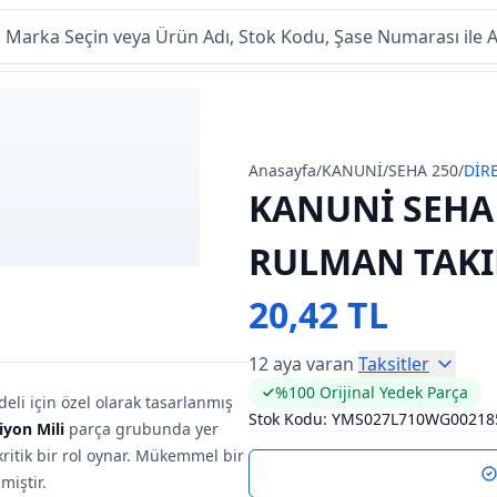
Anasayfa
/
KANUNİ
/
SEHA 250
/
DİR
KANUNİ SEHA
RULMAN TAK
20,42 TL
12 aya varan
Taksitler
%100 Orijinal Yedek Parça
li için özel olarak tasarlanmış
Stok Kodu:
YMS027L710WG00218
iyon Mili
parça grubunda yer
ritik bir rol oynar. Mükemmel bir
miştir.