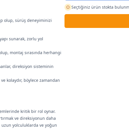
Seçtiğiniz ürün stokta bulun
ip olup, sürüş deneyiminizi
yapı sunarak, zorlu yol
olup, montaj sırasında herhangi
manlar, direksiyon sisteminin
lı ve kolaydır, böylece zamandan
mlerinde kritik bir rol oynar.
artırmak ve direksiyonun daha
kle uzun yolculuklarda ve yoğun