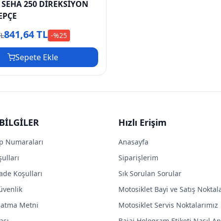
SEHA 250 DİREKSİYON
EPÇE
841,64 TL
TL
-%
25
Sepete Ekle
BİLGİLER
Hızlı Erişim
p Numaraları
Anasayfa
ulları
Siparişlerim
ade Koşulları
Sık Sorulan Sorular
Güvenlik
Motosiklet Bayi ve Satış Noktal
latma Metni
Motosiklet Servis Noktalarımız
ası
Bajaj Hologram Etiketi Nasıl Anl