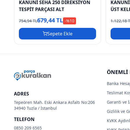
KANUNİ SEHA 250 DİREKSİYON
KANUNİ 
TESPİT PARÇASI ALT
ÜST KEL
679,44 TL
754,94 TL
-%
10
1.122,18 
Sepete Ekle
ÖNEMLİ 
Banka Hesa
Teslimat Koş
ADRES
Garanti ve İ
Tepeören Mah. Eski Ankara Asfaltı No:206
34940 Tuzla / İstanbul
Gizlilik ve 
TELEFON
KVKK Aydın
0850 209 6565
KVKK Politik