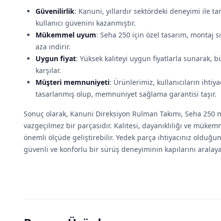
Güvenilirlik
: Kanuni, yıllardır sektördeki deneyimi ile ta
kullanıcı güvenini kazanmıştır.
Mükemmel uyum
: Seha 250 için özel tasarım, montaj 
aza indirir.
Uygun fiyat
: Yüksek kaliteyi uygun fiyatlarla sunarak, b
karşılar.
Müşteri memnuniyeti
: Ürünlerimiz, kullanıcıların ihtiy
tasarlanmış olup, memnuniyet sağlama garantisi taşır.
Sonuç olarak, Kanuni Direksiyon Rulman Takımı, Seha 250 m
vazgeçilmez bir parçasıdır. Kalitesi, dayanıklılığı ve müke
önemli ölçüde geliştirebilir. Yedek parça ihtiyacınız olduğu
güvenli ve konforlu bir sürüş deneyiminin kapılarını aralayab