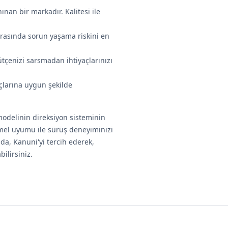
nınan bir markadır. Kalitesi ile
sırasında sorun yaşama riskini en
ütçenizi sarsmadan ihtiyaçlarınızı
açlarına uygun şekilde
odelinin direksiyon sisteminin
mmel uyumu ile sürüş deneyiminizi
nda, Kanuni'yi tercih ederek,
ilirsiniz.