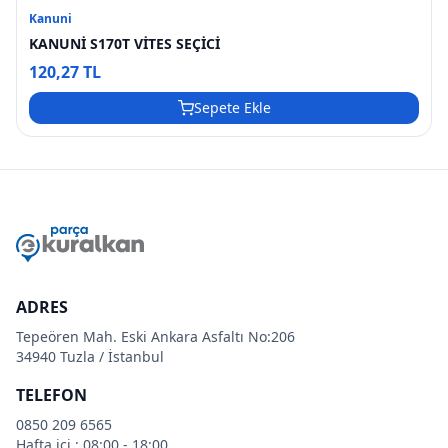
Kanuni
KANUNİ S170T VİTES SEÇİCİ
120,27 TL
Sepete Ekle
ADRES
Tepeören Mah. Eski Ankara Asfaltı No:206
34940 Tuzla / İstanbul
TELEFON
0850 209 6565
Hafta içi : 08:00 - 18:00