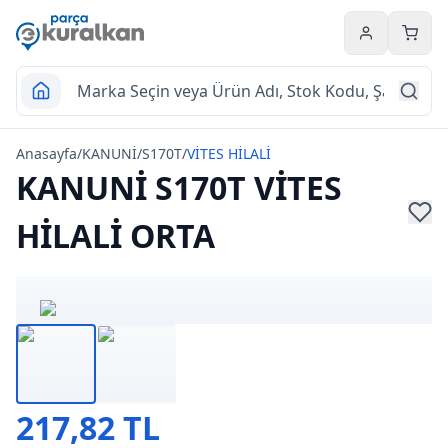
Hesabım
Sepet
Anasayfa
/
KANUNİ
/
S170T
/
VİTES HİLALİ
KANUNİ S170T VİTES
HİLALİ ORTA
217,82 TL