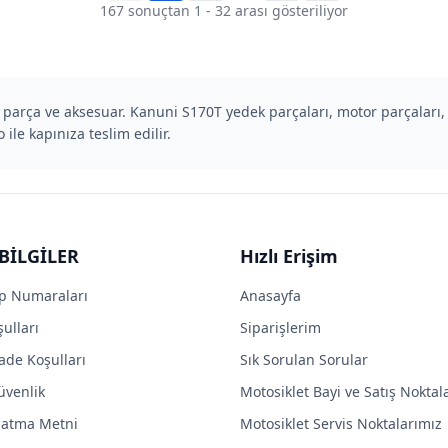
167
sonuçtan
1
-
32
arası gösteriliyor
 parça ve aksesuar. Kanuni S170T yedek parçaları, motor parçaları, 
 ile kapınıza teslim edilir.
BİLGİLER
Hızlı Erişim
p Numaraları
Anasayfa
ulları
Siparişlerim
ade Koşulları
Sık Sorulan Sorular
Güvenlik
Motosiklet Bayi ve Satış Noktal
latma Metni
Motosiklet Servis Noktalarımız