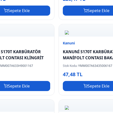
Sepete Ekle
Sepete Ekle
Kanuni
 S170T KARBÜRATÖR
KANUNİ S170T KARBÜR
MANİFOLT CONTASI KLİNGRİT
MANİFOLT CON
YMM007A633H9001167
Stok Kodu:
YMM007A63435006167
L
47,48 TL
Sepete Ekle
Sepete Ekle