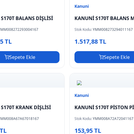
Kanuni
S170T BALANS DİŞLİSİ
KANUNİ S170T BALANS M
YMM008272293004167
Stok Kodu:
YMM008273294011167
85 TL
1.517,88 TL
Sepete Ekle
Sepete Ekle
Kanuni
S170T KRANK DİŞLİSİ
KANUNİ S170T PİSTON P
YMM008A67A67018167
Stok Kodu:
YMM008A72A72041167
 TL
153,95 TL