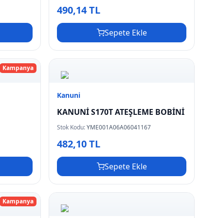
490,14 TL
Sepete Ekle
Kampanya
Kanuni
KANUNİ S170T ATEŞLEME BOBİNİ
Stok Kodu:
YME001A06A06041167
482,10 TL
Sepete Ekle
Kampanya