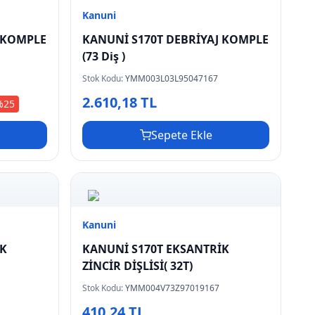
Kanuni
 KOMPLE
KANUNİ S170T DEBRİYAJ KOMPLE
(73 Diş )
Stok Kodu:
YMM003L03L95047167
2.610,18 TL
%
25
Sepete Ekle
Kanuni
İK
KANUNİ S170T EKSANTRİK
ZİNCİR DİŞLİSİ( 32T)
Stok Kodu:
YMM004V73Z97019167
410,24 TL