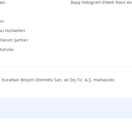
ası
Bajaj Hologram Etiketi Nasıl Anl
eri
mu Hizmetleri
llanım Şartları
 Sorular
uralkan Bilişim Otomotiv San. ve Dış Tic. A.Ş. markasıdır.