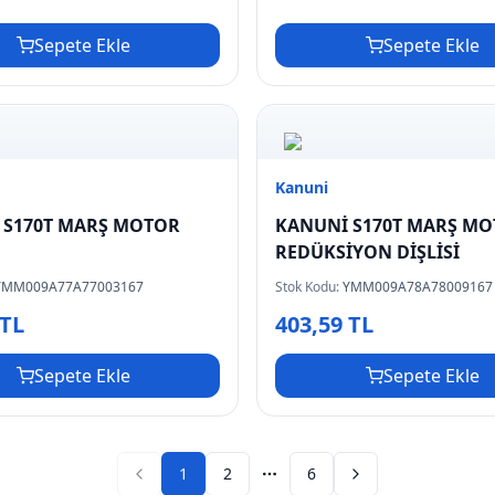
Sepete Ekle
Sepete Ekle
Kanuni
 S170T MARŞ MOTOR
KANUNİ S170T MARŞ M
REDÜKSİYON DİŞLİSİ
YMM009A77A77003167
Stok Kodu:
YMM009A78A78009167
 TL
403,59 TL
Sepete Ekle
Sepete Ekle
1
2
6
Previous page
Next page