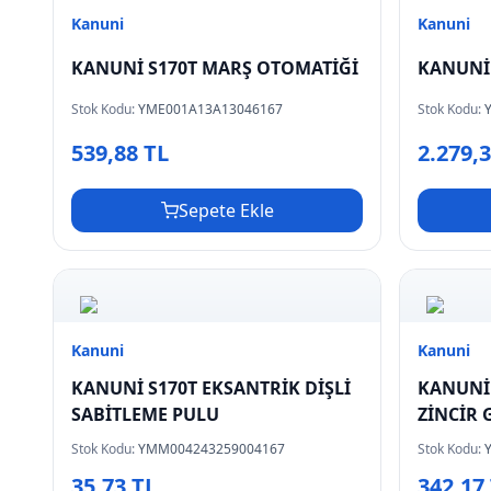
Kanuni
Kanuni
KANUNİ S170T MARŞ OTOMATİĞİ
KANUNİ
Stok Kodu:
YME001A13A13046167
Stok Kodu:
539,88 TL
2.279,
Sepete Ekle
Kanuni
Kanuni
KANUNİ S170T EKSANTRİK DİŞLİ
KANUNİ 
SABİTLEME PULU
ZİNCİR 
Stok Kodu:
YMM004243259004167
Stok Kodu:
35,73 TL
342,17