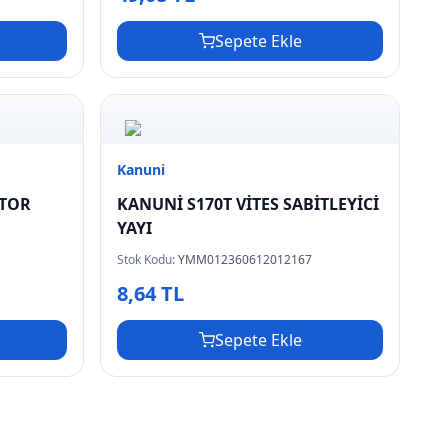
Sepete Ekle
Kanuni
OTOR
KANUNİ S170T VİTES SABİTLEYİCİ
YAYI
Stok Kodu:
YMM012360612012167
8,64 TL
Sepete Ekle