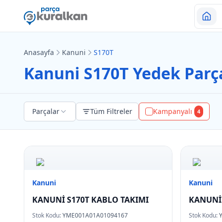
Anasayfa
Kanuni
S170T
Kanuni S170T Yedek Parça
Parçalar
Tüm Filtreler
Kampanyalı
4
Kanuni
Kanuni
KANUNİ S170T KABLO TAKIMI
KANUNİ 
Stok Kodu:
YME001A01A01094167
Stok Kodu: