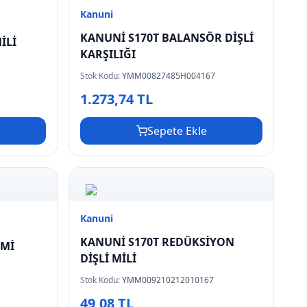
Kanuni
KANUNİ S170T BALANSÖR DİŞLİ
İLİ
KARŞILIĞI
Stok Kodu:
YMM00827485H004167
1.273,74 TL
Sepete Ekle
Kanuni
KANUNİ S170T REDÜKSİYON
İMİ
DİŞLİ MİLİ
Stok Kodu:
YMM009210212010167
49,08 TL