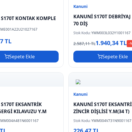
Kanuni
KANUNİ S170T DEBRİYAJ
 S170T KONTAK KOMPLE
70 DİŞ
YME001A22U21027167
Stok Kodu:
YMM003L032Y1001167
37 TL
1.940,34 TL
2.587,11 TL
-
Sepete Ekle
Sepete Ekle
Kanuni
S170T EKSANTRİK
KANUNİ S170T EKSANTR
GERGİ KILAVUZU Y.M
ZİNCİR DİŞLİSİ Y.M(34 T)
YMM004A481N6001167
Stok Kodu:
YMM004V731N9001167
 TL
226,47 TL