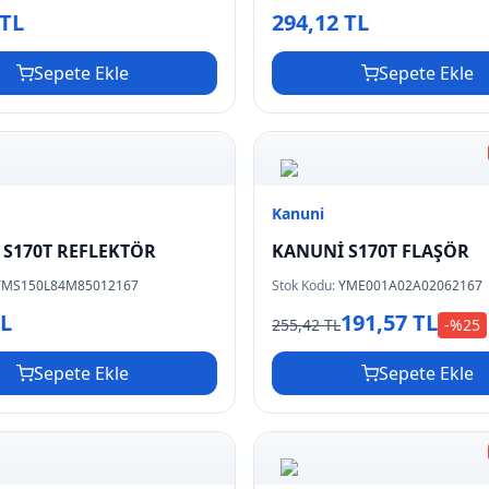
 TL
294,12 TL
Sepete Ekle
Sepete Ekle
Kanuni
S170T REFLEKTÖR
KANUNİ S170T FLAŞÖR
YMS150L84M85012167
Stok Kodu:
YME001A02A02062167
TL
191,57 TL
255,42 TL
-%
25
Sepete Ekle
Sepete Ekle