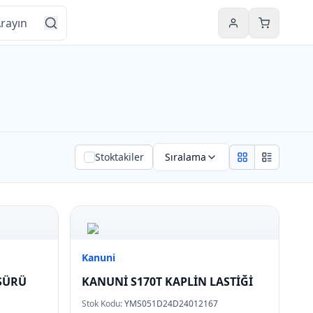
Hesabım
Sepetim
Stoktakiler
Sıralama
Grid view
List view
Kanuni
ÜŞÜRÜ
KANUNİ S170T KAPLİN LASTİĞİ
Stok Kodu:
YMS051D24D24012167