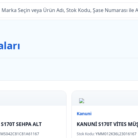
ları
Kanuni
S170T SEHPA ALT
KANUNİ S170T VİTES M
YMS042C81C81A61167
Stok Kodu:
YMM012K36L23016167