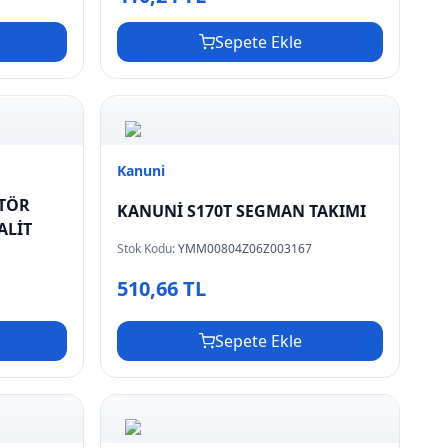
Sepete Ekle
Kanuni
ATÖR
KANUNİ S170T SEGMAN TAKIMI
TASI BAKALİT
Stok Kodu:
YMM00804Z06Z003167
510,66 TL
Sepete Ekle