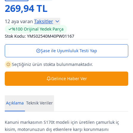
269,94 TL
12 aya varan
Taksitler
%100 Orijinal Yedek Parça
Stok Kodu:
YMS02540M40PW01167
Şase ile Uyumluluk Testi Yap
Seçtiğiniz ürün stokta bulunmamaktadır.
Gelince Haber Ver
Açıklama
Teknik Veriler
Kanuni markasının S170t modeli için üretilen çamurluk iç
kisim, motorunuzun dış etkenlere karşı korunmasını