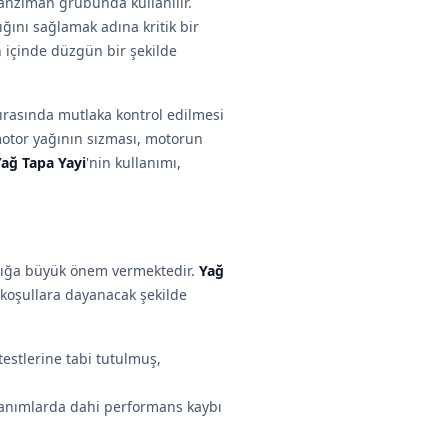
şanziman grubunda kullanılır.
ığını sağlamak adına kritik bir
içinde düzgün bir şekilde
ırasında mutlaka kontrol edilmesi
motor yağının sızması, motorun
Yağ Tapa Yayi
'nin kullanımı,
ılığa büyük önem vermektedir.
Yağ
u koşullara dayanacak şekilde
 testlerine tabi tutulmuş,
llanımlarda dahi performans kaybı