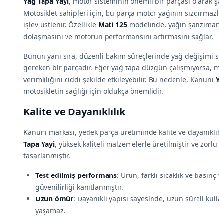
Yağ Tapa Yayi
, motor sisteminin önemli bir parçası olarak 
Motosiklet sahipleri için, bu parça motor yağının sızdırmazl
işlev üstlenir. Özellikle
Mati 125
modelinde, yağın şanziman 
dolaşmasını ve motorun performansını artırmasını sağlar.
Bunun yanı sıra, düzenli bakım süreçlerinde yağ değişimi s
gereken bir parçadır. Eğer yağ tapa düzgün çalışmıyorsa, 
verimliliğini ciddi şekilde etkileyebilir. Bu nedenle, Kanuni
motosikletin sağlığı için oldukça önemlidir.
Kalite ve Dayanıklılık
Kanuni markası, yedek parça üretiminde kalite ve dayanıkl
Tapa Yayi
, yüksek kaliteli malzemelerle üretilmiştir ve zorl
tasarlanmıştır.
Test edilmiş performans
: Ürün, farklı sıcaklık ve basınç
güvenilirliği kanıtlanmıştır.
Uzun ömür
: Dayanıklı yapısı sayesinde, uzun süreli ku
yaşamaz.