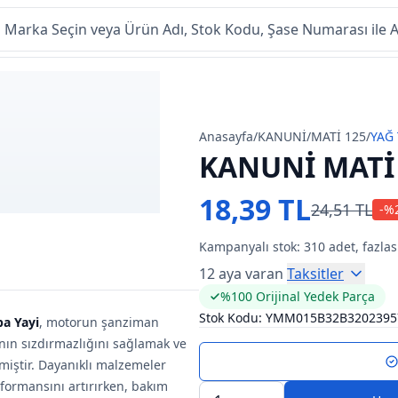
Anasayfa
/
KANUNİ
/
MATİ 125
/
YAĞ 
KANUNİ MATİ 
18,39 TL
24,51 TL
-%
Kampanyalı stok:
310
adet, fazlas
12 aya varan
Taksitler
%100 Orijinal Yedek Parça
Stok Kodu:
YMM015B32B3202395
pa Yayi
, motorun şanziman
ının sızdırmazlığını sağlamak ve
miştir. Dayanıklı malzemeler
rformansını artırırken, bakım