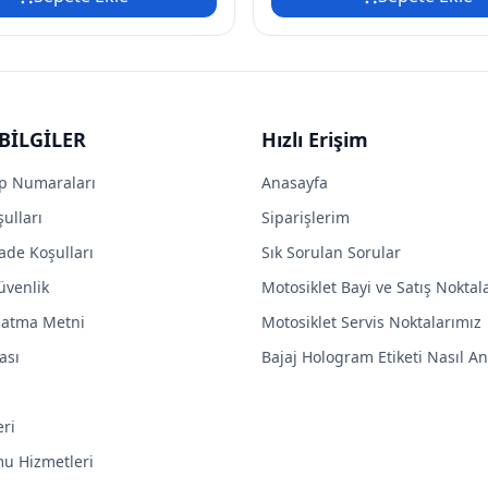
BİLGİLER
Hızlı Erişim
p Numaraları
Anasayfa
ulları
Siparişlerim
ade Koşulları
Sık Sorulan Sorular
Güvenlik
Motosiklet Bayi ve Satış Noktal
latma Metni
Motosiklet Servis Noktalarımız
ası
Bajaj Hologram Etiketi Nasıl Anl
eri
mu Hizmetleri