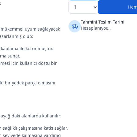
.
Hem
Tahmini Teslim Tarihi
Hesaplanıyor...
e mükemmel uyum sağlayacak
tasarlanmış olup:
l kaplama ile korunmuştur.
ruma sunar.
lmesi için kullanıcı dostu bir
lü bir yedek parça olmasını
 aşağıdaki alanlarda kullanılır:
 sağlıklı çalışmasına katkı sağlar.
m seviyede kalmasına yardımcı