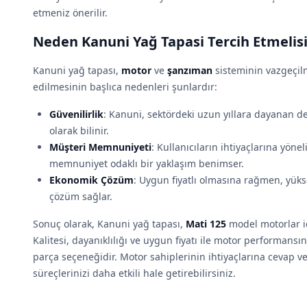
etmeniz önerilir.
Neden Kanuni Yağ Tapasi Tercih Etmelisi
Kanuni yağ tapası,
motor
ve
şanzıman
sisteminin vazgeçilm
edilmesinin başlıca nedenleri şunlardır:
Güvenilirlik
: Kanuni, sektördeki uzun yıllara dayanan de
olarak bilinir.
Müşteri Memnuniyeti
: Kullanıcıların ihtiyaçlarına yöne
memnuniyet odaklı bir yaklaşım benimser.
Ekonomik Çözüm
: Uygun fiyatlı olmasına rağmen, yüks
çözüm sağlar.
Sonuç olarak, Kanuni yağ tapası,
Mati 125
model motorlar iç
Kalitesi, dayanıklılığı ve uygun fiyatı ile motor performansın
parça seçeneğidir. Motor sahiplerinin ihtiyaçlarına cevap v
süreçlerinizi daha etkili hale getirebilirsiniz.