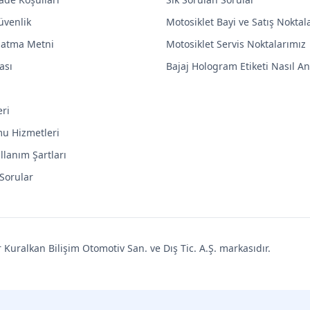
Güvenlik
Motosiklet Bayi ve Satış Noktal
latma Metni
Motosiklet Servis Noktalarımız
ası
Bajaj Hologram Etiketi Nasıl Anl
eri
mu Hizmetleri
llanım Şartları
 Sorular
uralkan Bilişim Otomotiv San. ve Dış Tic. A.Ş. markasıdır.