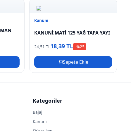
Kanuni
UMAN
KANUNİ MATİ 125 YAĞ TAPA YAYI
18,39 TL
24,51 TL
-%
25
Sepete Ekle
Kategoriler
Bajaj
Kanuni
EKuralkan