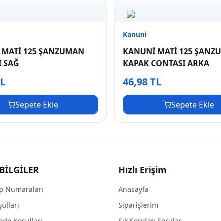
Kanuni
 MATİ 125 ŞANZUMAN
KANUNİ MATİ 125 ŞANZ
I SAĞ
KAPAK CONTASI ARKA
TL
46,98 TL
Sepete Ekle
Sepete Ekle
BİLGİLER
Hızlı Erişim
p Numaraları
Anasayfa
ulları
Siparişlerim
ade Koşulları
Sık Sorulan Sorular