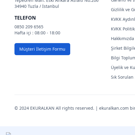
Tepeören Mah. Eski Ankara Asfaltı No:206
34940 Tuzla / İstanbul
Gizlilik ve 
TELEFON
KVKK Aydın
0850 209 6565
KVKK Politik
Hafta içi : 08:00 - 18:00
Hakkımızda
Şirket Bilgil
Müşteri İletişim Formu
Bilgi Toplu
Üyelik ve Ku
Sık Sorulan
© 2024 EKURALKAN All rights reserved. | ekuralkan.com bir K