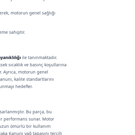
lerek, motorun genel sağlığı
eme sahiptir.
yanıklılığı
ile tanınmaktadır.
ksek sıcaklık ve basınç koşullarına
r. Ayrıca, motorun genel
anuni, kalite standartlarını
sunmayı hedefler.
sarlanmıştır. Bu parça, bu
ir performans sunar. Motor
e uzun ömürlü bir kullanım
laka Kanuni yağ tapasını tercih