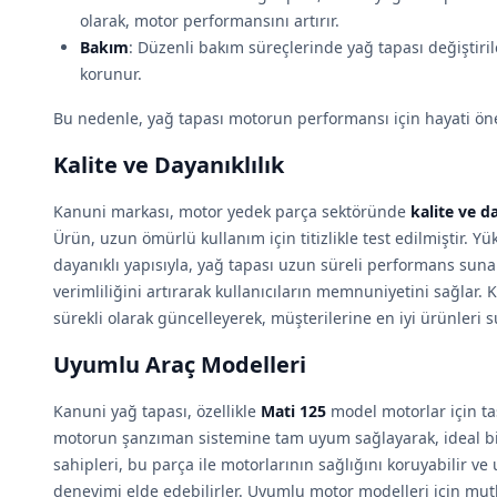
olarak, motor performansını artırır.
Bakım
: Düzenli bakım süreçlerinde yağ tapası değiştiri
korunur.
Bu nedenle, yağ tapası motorun performansı için hayati ön
Kalite ve Dayanıklılık
Kanuni markası, motor yedek parça sektöründe
kalite ve da
Ürün, uzun ömürlü kullanım için titizlikle test edilmiştir. Yü
dayanıklı yapısıyla, yağ tapası uzun süreli performans suna
verimliliğini artırarak kullanıcıların memnuniyetini sağlar. K
sürekli olarak güncelleyerek, müşterilerine en iyi ürünleri 
Uyumlu Araç Modelleri
Kanuni yağ tapası, özellikle
Mati 125
model motorlar için ta
motorun şanzıman sistemine tam uyum sağlayarak, ideal b
sahipleri, bu parça ile motorlarının sağlığını koruyabilir v
deneyimi elde edebilirler. Uyumlu motor modelleri için mut