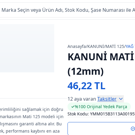
Anasayfa
/
KANUNİ
/
MATİ 125
/
YAĞ 
KANUNİ MATİ 
(12mm)
46,22 TL
12 aya varan
Taksitler
%100 Orijinal Yedek Parça
rimliliğini sağlamak için doğru
Stok Kodu:
YMM015B3113A00195
markasının Mati 125 modeli için
ışmasını garanti altına alır. Bu
rek, performans kaybını en aza