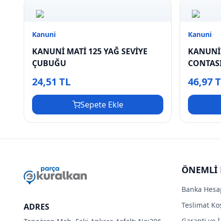
Kanuni
Kanuni
KANUNİ MATİ 125 YAĞ SEVİYE
KANUNİ
ÇUBUĞU
CONTAS
24,51 TL
46,97 
Sepete Ekle
ÖNEMLİ 
Banka Hesa
Teslimat Koş
ADRES
Garanti ve İ