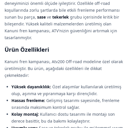
deneyiminizi önemli ölçüde iyileştirir. Özellikle off-road
koşullarında zorlu şartlarda bile etkili frenleme performansı
sunan bu parça,
sase
ve
tekerlek
grubu içerisinde kritik bir
bileşendir. Yüksek kaliteli malzemelerden üretilmiş olan
Kanuni fren kampanası, ATV'nizin güvenliğini artırmak için
tasarlanmıştır.
Ürün Özellikleri
Kanuni fren kampanası, Atv200 Off-road modeline özel olarak
üretilmiştir. Bu ürün, aşağıdaki özellikleri ile dikkat
çekmektedir:
Yüksek dayanıklılık:
Özel alaşımlar kullanılarak üretilmiş
olup, aşınma ve yıpranmaya karşı dirençlidir.
Hassas frenleme:
Gelişmiş tasarımı sayesinde, frenleme
sırasında maksimum kontrol sağlar.
Kolay montaj:
Kullanıcı dostu tasarımı ile montajı son
derece basittir, bu da bakımı kolaylaştırır.
Uyumlu yapı:
Sase ve tekerlek grubu ile mükemmel uyum