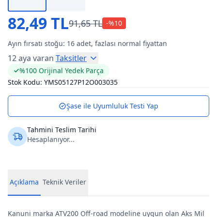
82,49 TL
91,65 TL
-%
10
Ayın fırsatı stoğu:
16
adet, fazlası normal fiyattan
12 aya varan
Taksitler
%100 Orijinal Yedek Parça
Stok Kodu:
YMS05127P12O003035
Şase ile Uyumluluk Testi Yap
Tahmini Teslim Tarihi
Hesaplanıyor...
Açıklama
Teknik Veriler
Kanuni marka ATV200 Off-road modeline uygun olan Aks Mil