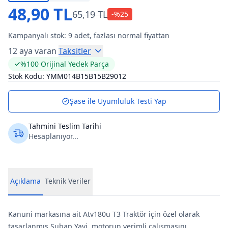
48,90 TL
65,19 TL
-%
25
Kampanyalı stok:
9
adet, fazlası normal fiyattan
12 aya varan
Taksitler
%100 Orijinal Yedek Parça
Stok Kodu:
YMM014B15B15B29012
Şase ile Uyumluluk Testi Yap
Tahmini Teslim Tarihi
Hesaplanıyor...
Açıklama
Teknik Veriler
Kanuni markasına ait Atv180u T3 Traktör için özel olarak
tasarlanmış Subap Yayi, motorun verimli çalışmasını