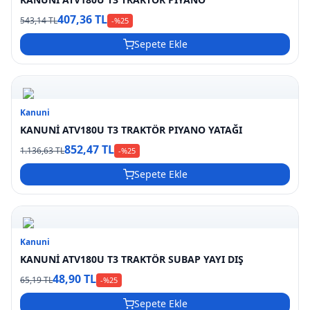
407,36 TL
543,14 TL
-%
25
Sepete Ekle
Kanuni
KANUNİ ATV180U T3 TRAKTÖR PIYANO YATAĞI
852,47 TL
1.136,63 TL
-%
25
Sepete Ekle
Kanuni
KANUNİ ATV180U T3 TRAKTÖR SUBAP YAYI DIŞ
48,90 TL
65,19 TL
-%
25
Sepete Ekle