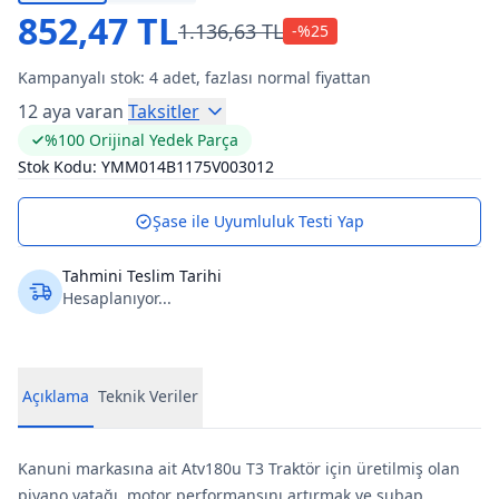
852,47 TL
1.136,63 TL
-%
25
Kampanyalı stok:
4
adet, fazlası normal fiyattan
12 aya varan
Taksitler
%100 Orijinal Yedek Parça
Stok Kodu:
YMM014B1175V003012
Şase ile Uyumluluk Testi Yap
Tahmini Teslim Tarihi
Hesaplanıyor...
Açıklama
Teknik Veriler
Kanuni markasına ait Atv180u T3 Traktör için üretilmiş olan
piyano yatağı, motor performansını artırmak ve subap