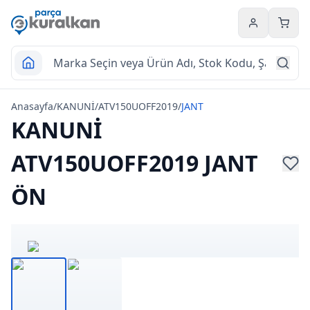
Hesabım
Sepet
Anasayfa
/
KANUNİ
/
ATV150UOFF2019
/
JANT
KANUNİ
ATV150UOFF2019 JANT
ÖN