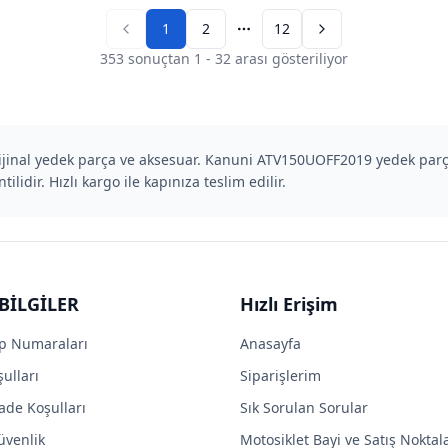
1
2
12
Previous page
Next page
353
sonuçtan
1
-
32
arası gösteriliyor
inal yedek parça ve aksesuar. Kanuni ATV150UOFF2019 yedek parçala
lidir. Hızlı kargo ile kapınıza teslim edilir.
BİLGİLER
Hızlı Erişim
p Numaraları
Anasayfa
ulları
Siparişlerim
ade Koşulları
Sık Sorulan Sorular
Güvenlik
Motosiklet Bayi ve Satış Noktal