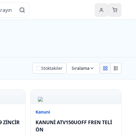
Hesabım
Sepetim
Stoktakiler
Sıralama
Grid view
List view
Kanuni
 ZİNCİR
KANUNİ ATV150UOFF FREN TELİ
ÖN