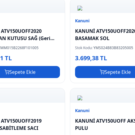
Kanuni
 ATV150UOFF2020
KANUNİ ATV150UOFF202
N KUTUSU SAĞ (Geri
BASAMAK SOL
motorda kullanı
YMM015B2268F101005
Stok Kodu:
YMS024B83B83205005
81 TL
3.699,38 TL
Sepete Ekle
Sepete Ekle
Kanuni
 ATV150UOFF2019
KANUNİ ATV150UOFF AKS
SABİTLEME SACI
PULU