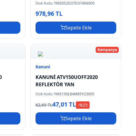
Stok Kodu:
YMS052D37D37406005
978,96 TL
Sepete Ekle
Kampanya
Kanuni
0
KANUNİ ATV150UOFF2020
REFLEKTÖR YAN
Stok Kodu:
YMS150L84M85Y23005
47,01 TL
62,69 TL
-%
25
Sepete Ekle