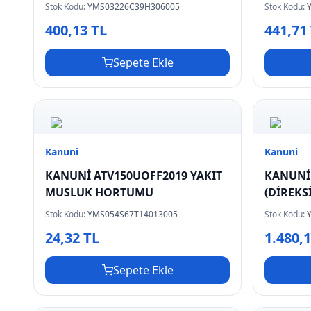
Stok Kodu:
YMS03226C39H306005
Stok Kodu:
400,13 TL
441,71
Sepete Ekle
Kanuni
Kanuni
KANUNİ ATV150UOFF2019 YAKIT
KANUNİ
MUSLUK HORTUMU
(DİREKS
Stok Kodu:
YMS054S67T14013005
Stok Kodu:
24,32 TL
1.480,
Sepete Ekle