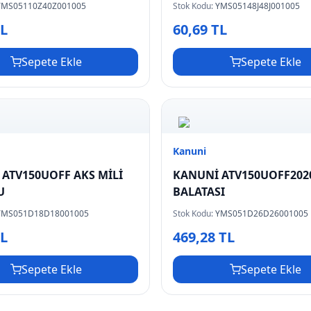
YMS05110Z40Z001005
Stok Kodu:
YMS05148J48J001005
TL
60,69 TL
Sepete Ekle
Sepete Ekle
Kanuni
ATV150UOFF AKS MİLİ
KANUNİ ATV150UOFF202
U
BALATASI
YMS051D18D18001005
Stok Kodu:
YMS051D26D26001005
TL
469,28 TL
Sepete Ekle
Sepete Ekle