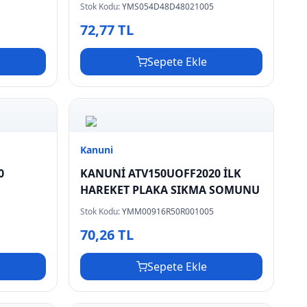
Stok Kodu:
YMS054D48D48021005
72,77 TL
Sepete Ekle
Kanuni
0
KANUNİ ATV150UOFF2020 İLK
HAREKET PLAKA SIKMA SOMUNU
Stok Kodu:
YMM00916R50R001005
70,26 TL
Sepete Ekle