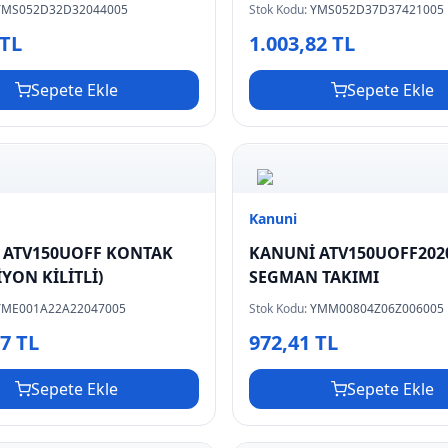
YMS052D32D32044005
Stok Kodu:
YMS052D37D37421005
 TL
1.003,82 TL
Sepete Ekle
Sepete Ekle
Kanuni
 ATV150UOFF KONTAK
KANUNİ ATV150UOFF202
İYON KİLİTLİ)
SEGMAN TAKIMI
YME001A22A22047005
Stok Kodu:
YMM00804Z06Z006005
17 TL
972,41 TL
Sepete Ekle
Sepete Ekle