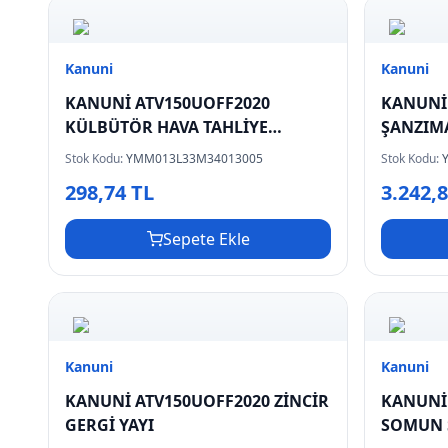
Kanuni
Kanuni
KANUNİ ATV150UOFF2020
KANUNİ
KÜLBÜTÖR HAVA TAHLİYE
ŞANZIMA
HORTUMU
vitesli 
Stok Kodu:
YMM013L33M34013005
Stok Kodu:
298,74 TL
3.242,
Sepete Ekle
Kanuni
Kanuni
KANUNİ ATV150UOFF2020 ZİNCİR
KANUNİ
GERGİ YAYI
SOMUN 