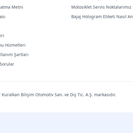
latma Metni
Motosiklet Servis Noktalarımız
ası
Bajaj Hologram Etiketi Nasıl Anl
eri
mu Hizmetleri
llanım Şartları
 Sorular
uralkan Bilişim Otomotiv San. ve Dış Tic. A.Ş. markasıdır.