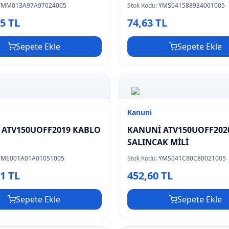
YMM013A97A97024005
Stok Kodu:
YMS041588934001005
35 TL
74,63 TL
Sepete Ekle
Sepete Ekle
Kanuni
 ATV150UOFF2019 KABLO
KANUNİ ATV150UOFF202
SALINCAK MİLİ
YME001A01A01051005
Stok Kodu:
YMS041C80C80021005
51 TL
452,60 TL
Sepete Ekle
Sepete Ekle