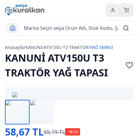
Hesabım
Sepet
Anasayfa
/
KANUNİ
/
ATV150U T3 TRAKTÖR
/
YAĞ TAPASI
KANUNİ ATV150U T3
TRAKTÖR YAĞ TAPASI
58,67 TL
65,19 TL
-%
10