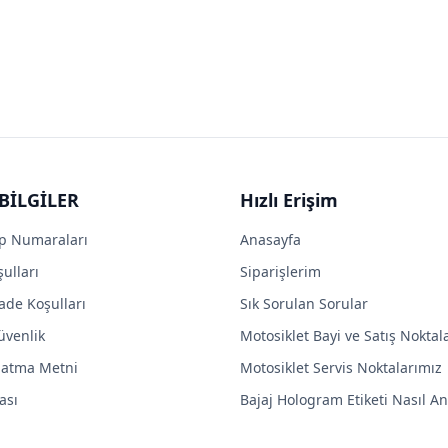
BİLGİLER
Hızlı Erişim
p Numaraları
Anasayfa
ulları
Siparişlerim
ade Koşulları
Sık Sorulan Sorular
Güvenlik
Motosiklet Bayi ve Satış Noktal
latma Metni
Motosiklet Servis Noktalarımız
ası
Bajaj Hologram Etiketi Nasıl Anl