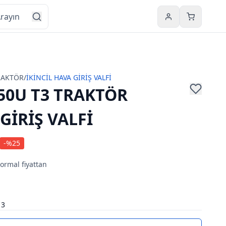
Hesabım
Sepetim
RAKTÖR
/
İKİNCİL HAVA GİRİŞ VALFİ
50U T3 TRAKTÖR
GİRİŞ VALFİ
-%
25
normal fiyattan
13