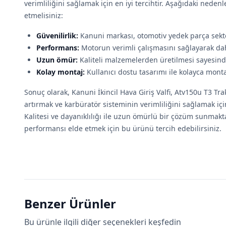
verimliliğini sağlamak için en iyi tercihtir. Aşağıdaki nede
etmelisiniz:
Güvenilirlik:
Kanuni markası, otomotiv yedek parça sektö
Performans:
Motorun verimli çalışmasını sağlayarak dah
Uzun ömür:
Kaliteli malzemelerden üretilmesi sayesinde
Kolay montaj:
Kullanıcı dostu tasarımı ile kolayca montaj
Sonuç olarak, Kanuni İkincil Hava Giriş Valfi, Atv150u T3 
artırmak ve karbüratör sisteminin verimliliğini sağlamak içi
Kalitesi ve dayanıklılığı ile uzun ömürlü bir çözüm sunmakt
performansı elde etmek için bu ürünü tercih edebilirsiniz.
Benzer Ürünler
Bu ürünle ilgili diğer seçenekleri keşfedin