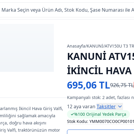
Anasayfa
/
KANUNİ
/
ATV150U T3 T
KANUNİ ATV1
İKİNCİL HAVA 
695,06 TL
926,75 TL
Kampanyalı stok:
2
adet, fazlası 
12 aya varan
Taksitler
rlanmış İkincil Hava Giriş Valfi,
%100 Orijinal Yedek Parça
mliliğini sağlamak amacıyla
Stok Kodu:
YMM0070CO0CP0010
arça, doğru hava akışını
iriş Valfi, traktörünüzün motor