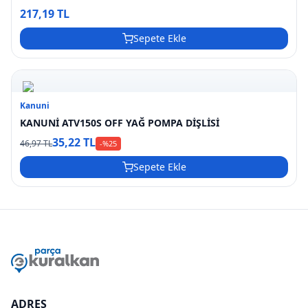
217,19 TL
Sepete Ekle
Kanuni
KANUNİ ATV150S OFF YAĞ POMPA DİŞLİSİ
35,22 TL
46,97 TL
-%
25
Sepete Ekle
ADRES