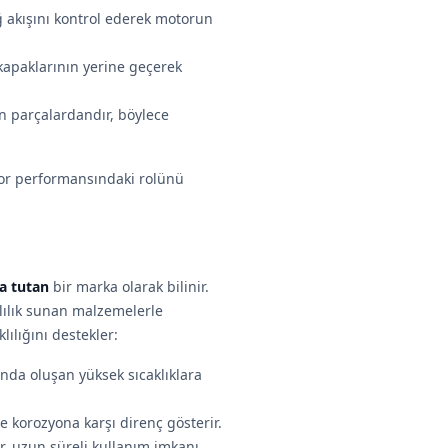
 akışını kontrol ederek motorun
apaklarının yerine geçerek
en parçalardandır, böylece
or performansındaki rolünü
da tutan
bir marka olarak bilinir.
lılık sunan malzemelerle
lılığını destekler:
da oluşan yüksek sıcaklıklara
korozyona karşı direnç gösterir.
r, uzun süreli kullanım imkanı