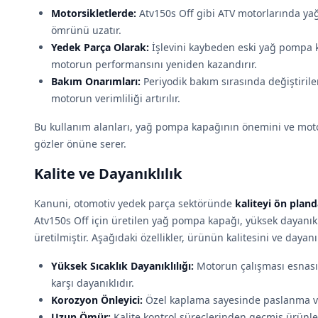
Motorsikletlerde:
Atv150s Off gibi ATV motorlarında yağ
ömrünü uzatır.
Yedek Parça Olarak:
İşlevini kaybeden eski yağ pompa k
motorun performansını yeniden kazandırır.
Bakım Onarımları:
Periyodik bakım sırasında değiştiril
motorun verimliliği artırılır.
Bu kullanım alanları, yağ pompa kapağının önemini ve mot
gözler önüne serer.
Kalite ve Dayanıklılık
Kanuni, otomotiv yedek parça sektöründe
kaliteyi ön plan
Atv150s Off için üretilen yağ pompa kapağı, yüksek dayanık
üretilmiştir. Aşağıdaki özellikler, ürünün kalitesini ve dayanık
Yüksek Sıcaklık Dayanıklılığı:
Motorun çalışması esnasın
karşı dayanıklıdır.
Korozyon Önleyici:
Özel kaplama sayesinde paslanma ve 
Uzun Ömür:
Kalite kontrol süreçlerinden geçmiş ürünle