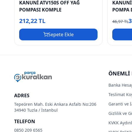
KANUNİ ATV150S OFF YAĞ
KANUNİ 
POMPASI KOMPLE
POMPA D
212,22 TL
3
46,97 TL
Sepete Ekle
ÖNEMLİ 
Banka Hesa
Teslimat Koş
ADRES
Garanti ve İ
Tepeören Mah. Eski Ankara Asfaltı No:206
34940 Tuzla / İstanbul
Gizlilik ve 
TELEFON
KVKK Aydın
0850 209 6565