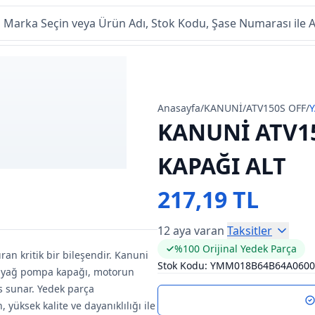
Anasayfa
/
KANUNİ
/
ATV150S OFF
/
KANUNİ ATV1
KAPAĞI ALT
217,19 TL
12 aya varan
Taksitler
%100 Orijinal Yedek Parça
an kritik bir bileşendir. Kanuni
Stok Kodu:
YMM018B64B64A0600
u yağ pompa kapağı, motorun
 sunar. Yedek parça
 yüksek kalite ve dayanıklılığı ile