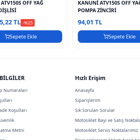
ATV150S OFF YAĞ
KANUNİ ATV150S OFF YA
İŞLİSİ
POMPA ZİNCİRİ
5,22 TL
94,01 TL
-%
25
Sepete Ekle
Sepete Ekle
BİLGİLER
Hızlı Erişim
p Numaraları
Anasayfa
ulları
Siparişlerim
ade Koşulları
Sık Sorulan Sorular
Güvenlik
Motosiklet Bayi ve Satış Noktal
latma Metni
Motosiklet Servis Noktalarımız