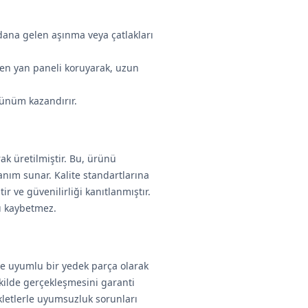
dana gelen aşınma veya çatlakları
rden yan paneli koruyarak, uzun
rünüm kazandırır.
rak üretilmiştir. Bu, ürünü
anım sunar. Kalite standartlarına
r ve güvenilirliği kanıtlanmıştır.
nı kaybetmez.
ile uyumlu bir yedek parça olarak
ekilde gerçekleşmesini garanti
kletlerle uyumsuzluk sorunları