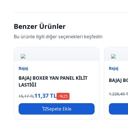
Benzer Ürünler
Bu ürünle ilgili diğer seçenekleri keşfedin
Bajaj
Bajaj
BAJAJ BOXER YAN PANEL KİLİT
BAJAJ B
LASTİĞİ
1.226,45 
11,37 TL
15,17 TL
-%
25
Sepete Ekle