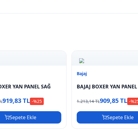
Bajaj
OXER YAN PANEL SAĞ
BAJAJ BOXER YAN PANEL
919,83 TL
909,85 TL
TL
-%
25
1.213,14 TL
-%
2
Sepete Ekle
Sepete Ekle