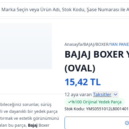
Anasayfa
/
BAJAJ
/
BOXER
/
YAN PANE
BAJAJ BOXER 
(OVAL)
15,42 TL
12 aya varan
Taksitler
%100 Orijinal Yedek Parça
ileceğiniz sorunlar, sürüş
Stok Kodu:
YMS0551012L8001401
li ve dayanıklı bir yedek parça
artırmak ve estetik görünümünü
 alan bu parça,
Bajaj
Boxer