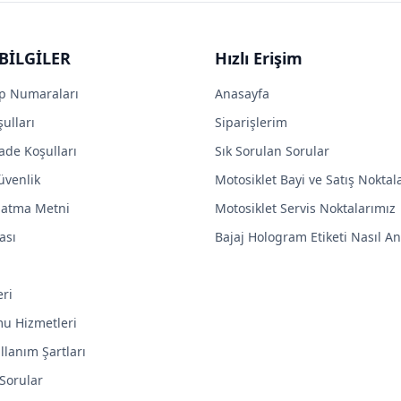
BİLGİLER
Hızlı Erişim
p Numaraları
Anasayfa
ulları
Siparişlerim
ade Koşulları
Sık Sorulan Sorular
Güvenlik
Motosiklet Bayi ve Satış Noktal
latma Metni
Motosiklet Servis Noktalarımız
ası
Bajaj Hologram Etiketi Nasıl Anl
eri
mu Hizmetleri
llanım Şartları
 Sorular