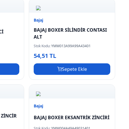
Bajaj
BAJAJ BOXER SİLİNDİR CONTASI
Cİ
ALT
Stok Kodu:
YMM013A99A99A43401
54,51 TL
Sepete Ekle
Bajaj
 ZİNCİR
BAJAJ BOXER EKSANTRİK ZİNCİRİ
Stok Kodu:
YMM004A49A49031401