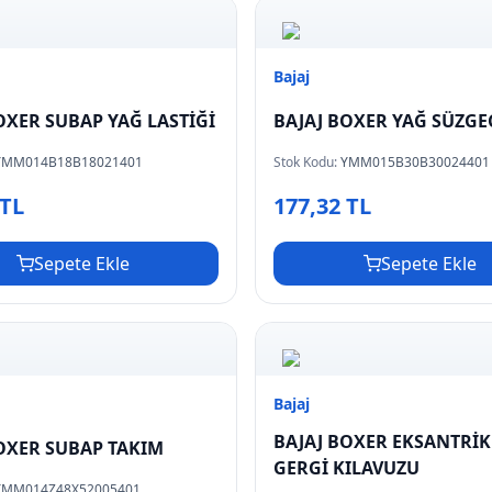
Bajaj
OXER SUBAP YAĞ LASTİĞİ
BAJAJ BOXER YAĞ SÜZGE
YMM014B18B18021401
Stok Kodu:
YMM015B30B30024401
 TL
177,32 TL
Sepete Ekle
Sepete Ekle
Bajaj
BAJAJ BOXER EKSANTRİK
OXER SUBAP TAKIM
GERGİ KILAVUZU
YMM014Z48X52005401