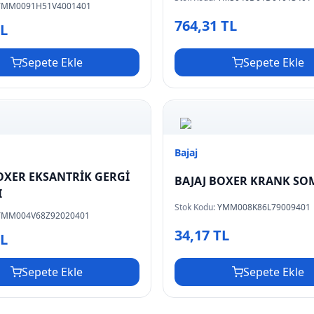
YMM0091H51V4001401
764,31 TL
TL
Sepete Ekle
Sepete Ekle
Bajaj
OXER EKSANTRİK GERGİ
BAJAJ BOXER KRANK S
I
Stok Kodu:
YMM008K86L79009401
YMM004V68Z92020401
34,17 TL
TL
Sepete Ekle
Sepete Ekle