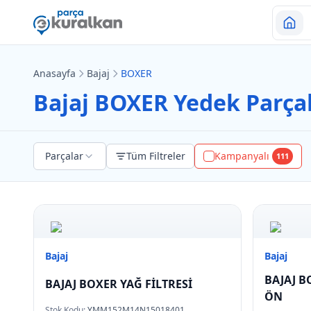
Anasayfa
Bajaj
BOXER
Bajaj BOXER Yedek Parçal
Parçalar
Tüm Filtreler
Kampanyalı
111
Bajaj
Bajaj
BAJAJ B
BAJAJ BOXER YAĞ FİLTRESİ
ÖN
Stok Kodu:
YMM152M14N15018401