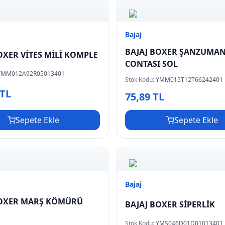
Bajaj
BAJAJ BOXER ŞANZUMAN
OXER VİTES MİLİ KOMPLE
CONTASI SOL
YMM012A92R05013401
Stok Kodu:
YMM015T12T66242401
 TL
75,89 TL
Sepete Ekle
Sepete Ekle
Bajaj
BOXER MARŞ KÖMÜRÜ
BAJAJ BOXER SİPERLİK
Stok Kodu:
YMS046D01D01013401