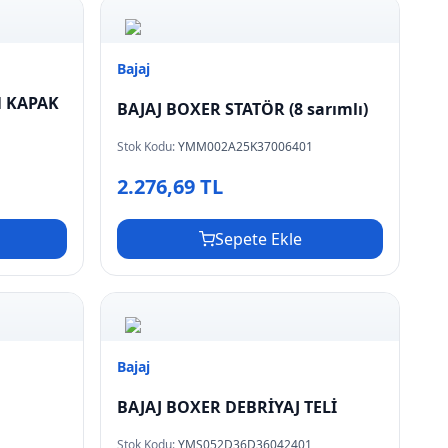
Bajaj
 KAPAK
BAJAJ BOXER STATÖR (8 sarımlı)
Stok Kodu:
YMM002A25K37006401
2.276,69 TL
Sepete Ekle
Bajaj
BAJAJ BOXER DEBRİYAJ TELİ
Stok Kodu:
YMS052D36D36042401