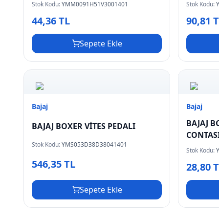
Stok Kodu:
YMM0091H51V3001401
Stok Kodu:
44,36 TL
90,81 
Sepete Ekle
Bajaj
Bajaj
BAJAJ B
BAJAJ BOXER VİTES PEDALI
CONTAS
Stok Kodu:
YMS053D38D38041401
Stok Kodu:
546,35 TL
28,80 
Sepete Ekle