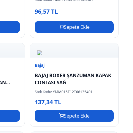
96,57 TL
Sepete Ekle
Bajaj
BAJAJ BOXER ŞANZUMAN KAPAK
MAN
CONTASI SAĞ
Stok Kodu:
YMM015T12T66135401
137,34 TL
Sepete Ekle