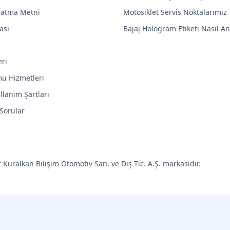
latma Metni
Motosiklet Servis Noktalarımız
ası
Bajaj Hologram Etiketi Nasıl Anl
eri
mu Hizmetleri
llanım Şartları
 Sorular
uralkan Bilişim Otomotiv San. ve Dış Tic. A.Ş. markasıdır.