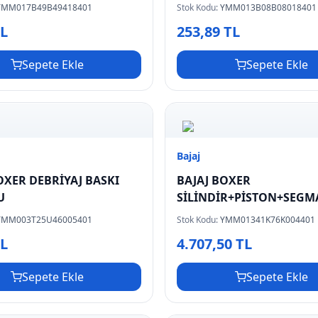
YMM017B49B49418401
Stok Kodu:
YMM013B08B08018401
TL
253,89 TL
Sepete Ekle
Sepete Ekle
Bajaj
OXER DEBRİYAJ BASKI
BAJAJ BOXER
U
SİLİNDİR+PİSTON+SEG
TAKIMI
YMM003T25U46005401
Stok Kodu:
YMM01341K76K004401
TL
4.707,50 TL
Sepete Ekle
Sepete Ekle