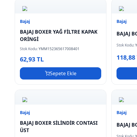
Bajaj
Bajaj
BAJAJ BOXER YAĞ FİLTRE KAPAK
BAJAJ B
ORİNGİ
Stok Kodu:
Stok Kodu:
YMM152365617008401
118,88
62,93 TL
Sepete Ekle
Bajaj
Bajaj
BAJAJ BOXER SİLİNDİR CONTASI
BAJAJ B
ÜST
Stok Kodu: