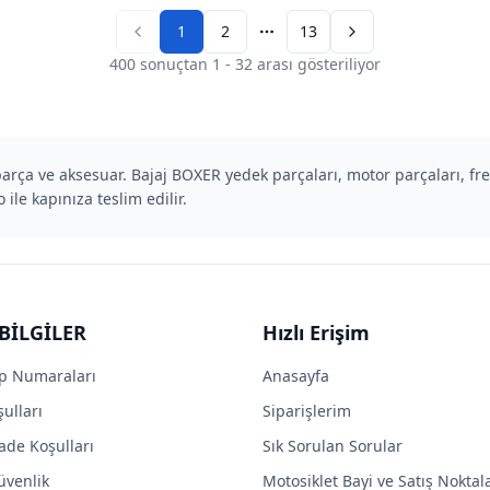
1
2
13
Previous page
Next page
400
sonuçtan
1
-
32
arası gösteriliyor
parça ve aksesuar. Bajaj BOXER yedek parçaları, motor parçaları, fr
 ile kapınıza teslim edilir.
BİLGİLER
Hızlı Erişim
p Numaraları
Anasayfa
ulları
Siparişlerim
ade Koşulları
Sık Sorulan Sorular
Güvenlik
Motosiklet Bayi ve Satış Noktal