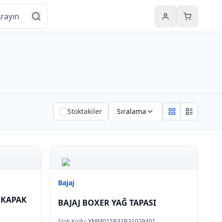
Hesabım
Sepetim
Stoktakiler
Sıralama
Grid view
List view
Bajaj
 KAPAK
BAJAJ BOXER YAĞ TAPASI
Stok Kodu:
YMM015B31B31029401