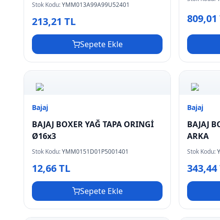
Stok Kodu:
YMM013A99A99U52401
809,01
213,21 TL
Sepete Ekle
Bajaj
Bajaj
BAJAJ BOXER YAĞ TAPA ORINGİ
BAJAJ B
Ø16x3
ARKA
Stok Kodu:
YMM0151D01P5001401
Stok Kodu:
12,66 TL
343,44
Sepete Ekle