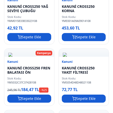
Kanuni
Kanuni
KANUNİ CROSS250 YAĞ
KANUNİ CROSS250
SEVİYE ÇUBUĞU
KORNA
Stok Kodu:
Stok Kodu:
YMM015B33B33023108
YME001A09A09014108
42,92 TL
453,60 TL
Sepete Ekle
Sepete Ekle
Kampanya
Kanuni
Kanuni
KANUNİ CROSS250 FREN
KANUNİ CROSS250
BALATASI ÖN
YAKIT FİLTRESİ
Stok Kodu:
Stok Kodu:
YMS032C37C37428108
YMS054D48D48021108
184,47 TL
72,77 TL
245,96 TL
-%
25
Sepete Ekle
Sepete Ekle