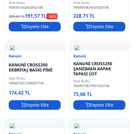
Stok Kodu:
Stok Kodu:
YME001A02A02062108
YMM003A35A35020108
191,57 TL
228,71 TL
255,42 TL
-%
25
Sepete Ekle
Sepete Ekle
Kanuni
Kanuni
KANUNİ CROSS250
KANUNİ CROSS250
ŞANZIMAN KAPAK
DEBRİYAJ BASKI PİMİ
TAPASI ÜST
Stok Kodu:
Stok Kodu:
YMM01581230A007108
YMM015B27B27U02108
174,42 TL
75,06 TL
Sepete Ekle
Sepete Ekle