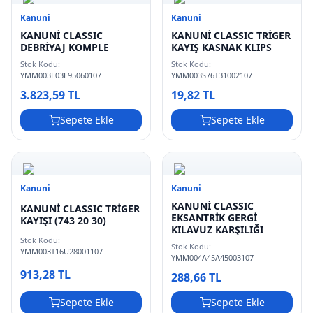
Kanuni
Kanuni
KANUNİ CLASSIC
KANUNİ CLASSIC TRİGER
DEBRİYAJ KOMPLE
KAYIŞ KASNAK KLIPS
Stok Kodu:
Stok Kodu:
YMM003L03L95060107
YMM003S76T31002107
3.823,59 TL
19,82 TL
Sepete Ekle
Sepete Ekle
Kanuni
Kanuni
KANUNİ CLASSIC
KANUNİ CLASSIC TRİGER
EKSANTRİK GERGİ
KAYIŞI (743 20 30)
KILAVUZ KARŞILIĞI
Stok Kodu:
Stok Kodu:
YMM003T16U28001107
YMM004A45A45003107
913,28 TL
288,66 TL
Sepete Ekle
Sepete Ekle