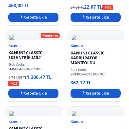
468,00 TL
22,07 TL
24,51 TL
-%
10
Sepete Ekle
Sepete Ekle
Kampanya
Kanuni
Kanuni
KANUNİ CLASSIC
KANUNİ CLASSIC
EKSANTRİK MİLİ
KARBÜRATÖR
MANİFOLDU
Stok Kodu:
YMM004Z62X69028107
Stok Kodu:
YMM007A62A62027107
1.306,47 TL
1.741,95 TL
362,12 TL
-%
25
Sepete Ekle
Sepete Ekle
Kanuni
Kanuni
KANUNİ CLASSIC