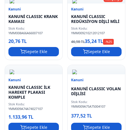
Kanuni
Kanuni
KANUNİ CLASSIC KRANK
KANUNİ CLASSIC
KAMASI
REDÜKSİYON DİŞLİ MİLİ
Stok Kodu:
Stok Kodu:
YMM008A66A66007107
YMM009210212012107
20,76 TL
35,24 TL
46,98 TL
-%
25
Sepete Ekle
Sepete Ekle
Kanuni
Kanuni
KANUNİ CLASSIC İLK
KANUNİ CLASSIC VOLAN
HAREKET PLAKASI
DİŞLİSİ
KOMPLE
Stok Kodu:
Stok Kodu:
YMM009A75A75004107
YMM009A74A74027107
377,52 TL
1.133,96 TL
Sepete Ekle
Sepete Ekle