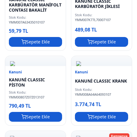
KANUNİ CLASSIC
KARBÜRATÖR MANİFOLT
KARBÜRATÖR JİKLESİ
CONTASI BAKALİT
Stok Kodu:
Stok Kodu:
YMM007K77L70007107
YMM007A63435010107
489,08 TL
59,79 TL
Sepete Ekle
Sepete Ekle
Kanuni
Kanuni
KANUNİ CLASSIC
KANUNİ CLASSIC KRANK
PİSTON
Stok Kodu:
Stok Kodu:
YMM008A64A64093107
YMM00807Z07Z013107
3.774,74 TL
790,49 TL
Sepete Ekle
Sepete Ekle
Kampanya