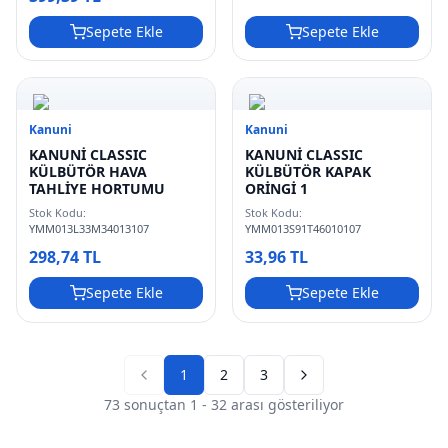
Sepete Ekle
Sepete Ekle
Kanuni
Kanuni
KANUNİ CLASSIC
KANUNİ CLASSIC
KÜLBÜTÖR HAVA
KÜLBÜTÖR KAPAK
TAHLİYE HORTUMU
ORİNGİ 1
Stok Kodu:
Stok Kodu:
YMM013L33M34013107
YMM013S91T46010107
298,74 TL
33,96 TL
Sepete Ekle
Sepete Ekle
1
2
3
Previous page
Next page
73
sonuçtan
1
-
32
arası gösteriliyor