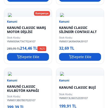
Kampanya
Kanuni
Kanuni
KANUNİ CLASSIC MARŞ
KANUNİ CLASSIC
MOTOR DİŞLİSİ
SİLİNDİR CONTASI ALT
Stok Kodu:
Stok Kodu:
YMM009A77A77024107
YMM013A99A99A39107
214,46 TL
32,69 TL
285,95 TL
-%
25
Sepete Ekle
Sepete Ekle
Kanuni
Kanuni
KANUNİ CLASSIC
KANUNİ CLASSIC BUJİ
KULBÜTÖR KAPAĞI
Stok Kodu:
Stok Kodu:
YMM013L06O52039107
YMM013B07B07020107
199,91 TL
399,39 TL