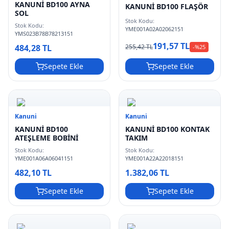
KANUNİ BD100 AYNA
KANUNİ BD100 FLAŞÖR
SOL
Stok Kodu:
Stok Kodu:
YME001A02A02062151
YMS023B78B78213151
191,57 TL
255,42 TL
484,28 TL
-%
25
Sepete Ekle
Sepete Ekle
Kanuni
Kanuni
KANUNİ BD100
KANUNİ BD100 KONTAK
ATEŞLEME BOBİNİ
TAKIM
Stok Kodu:
Stok Kodu:
YME001A06A06041151
YME001A22A22018151
482,10 TL
1.382,06 TL
Sepete Ekle
Sepete Ekle