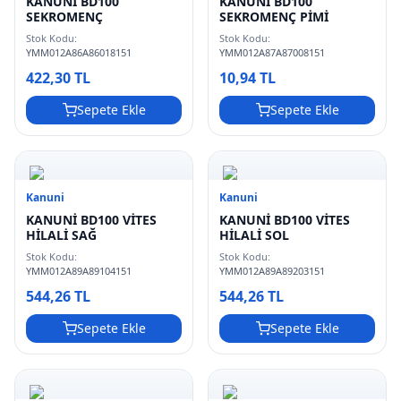
KANUNİ BD100
KANUNİ BD100
SEKROMENÇ
SEKROMENÇ PİMİ
Stok Kodu:
Stok Kodu:
YMM012A86A86018151
YMM012A87A87008151
422,30 TL
10,94 TL
Sepete Ekle
Sepete Ekle
Kanuni
Kanuni
KANUNİ BD100 VİTES
KANUNİ BD100 VİTES
HİLALİ SAĞ
HİLALİ SOL
Stok Kodu:
Stok Kodu:
YMM012A89A89104151
YMM012A89A89203151
544,26 TL
544,26 TL
Sepete Ekle
Sepete Ekle