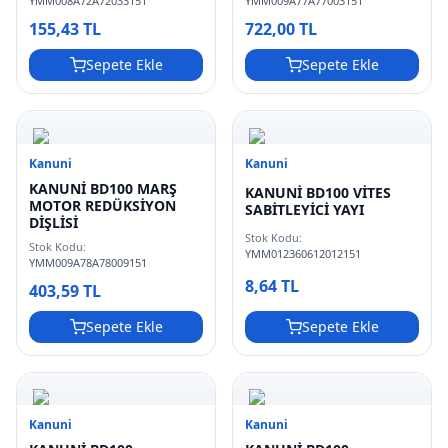
YMM008A72A72033151
YMM009A77A77003151
155,43 TL
722,00 TL
Sepete Ekle
Sepete Ekle
Kanuni
Kanuni
KANUNİ BD100 MARŞ
KANUNİ BD100 VİTES
MOTOR REDÜKSİYON
SABİTLEYİCİ YAYI
DİŞLİSİ
Stok Kodu:
Stok Kodu:
YMM012360612012151
YMM009A78A78009151
8,64 TL
403,59 TL
Sepete Ekle
Sepete Ekle
Kanuni
Kanuni