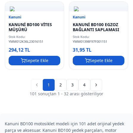
Kanuni
Kanuni
KANUNİ BD100 VİTES
KANUNİ BD100 EGZOZ
MÜŞÜRÜ
BAĞLANTI SAPLAMASI
Stok Kodu:
Stok Kodu:
YMM012K36L23016151
YMM01398F97F001151
294,12 TL
31,95 TL
Sepete Ekle
Sepete Ekle
1
2
3
4
Previous page
Next page
101
sonuçtan
1
-
32
arası gösteriliyor
Kanuni BD100 motosiklet modeli için 101 adet orijinal yedek
parça ve aksesuar. Kanuni BD100 yedek parçaları, motor