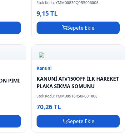
Stok Kodu:
YMM00830Q0B5006008
9,15 TL
Sepete Ekle
Kanuni
KANUNİ ATV150OFF İLK HAREKET
ON PİMİ
PLAKA SIKMA SOMUNU
Stok Kodu:
YMM00916R50R001008
70,26 TL
Sepete Ekle