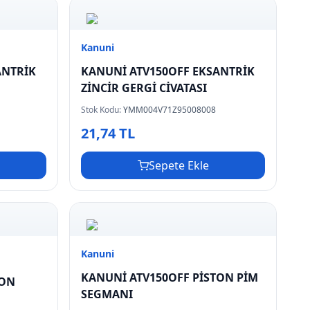
Kanuni
ANTRİK
KANUNİ ATV150OFF EKSANTRİK
ZİNCİR GERGİ CİVATASI
Stok Kodu:
YMM004V71Z95008008
21,74 TL
Sepete Ekle
Kanuni
KANUNİ ATV150OFF PİSTON PİM
TON
SEGMANI