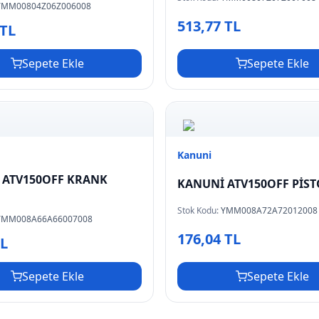
YMM00804Z06Z006008
513,77 TL
 TL
Sepete Ekle
Sepete Ekle
Kanuni
 ATV150OFF KRANK
KANUNİ ATV150OFF PİST
Stok Kodu:
YMM008A72A72012008
YMM008A66A66007008
176,04 TL
TL
Sepete Ekle
Sepete Ekle