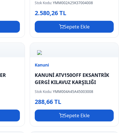
Stok Kodu:
YMM002A25K37004008
2.580,26 TL
Sepete Ekle
Kanuni
GER
KANUNİ ATV150OFF EKSANTRİK
GERGİ KILAVUZ KARŞILIĞI
Stok Kodu:
YMM004A45A45003008
288,66 TL
Sepete Ekle