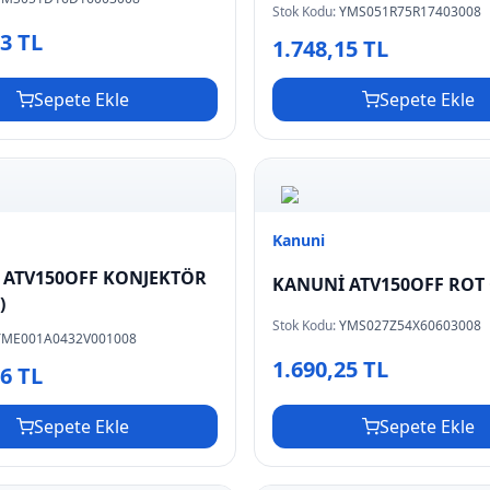
Stok Kodu:
YMS051R75R17403008
13 TL
1.748,15 TL
Sepete Ekle
Sepete Ekle
Kanuni
 ATV150OFF KONJEKTÖR
KANUNİ ATV150OFF ROT
)
Stok Kodu:
YMS027Z54X60603008
YME001A0432V001008
1.690,25 TL
06 TL
Sepete Ekle
Sepete Ekle