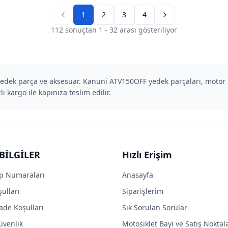
1
2
3
4
Previous page
Next page
112
sonuçtan
1
-
32
arası gösteriliyor
edek parça ve aksesuar. Kanuni ATV150OFF yedek parçaları, motor pa
ı kargo ile kapınıza teslim edilir.
BİLGİLER
Hızlı Erişim
p Numaraları
Anasayfa
ulları
Siparişlerim
ade Koşulları
Sık Sorulan Sorular
Güvenlik
Motosiklet Bayi ve Satış Noktal