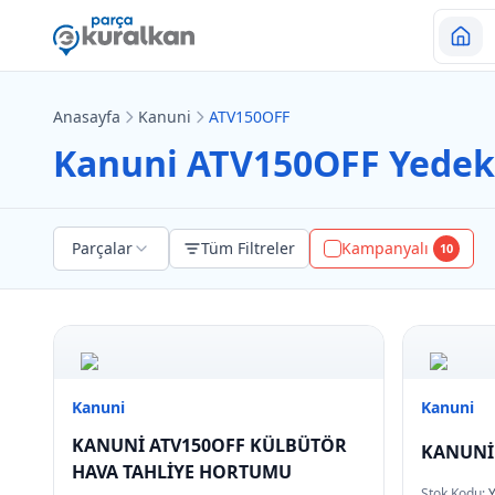
Anasayfa
Kanuni
ATV150OFF
Kanuni ATV150OFF Yedek 
Parçalar
Tüm Filtreler
Kampanyalı
10
Kanuni
Kanuni
KANUNİ ATV150OFF KÜLBÜTÖR
KANUNİ 
HAVA TAHLİYE HORTUMU
Stok Kodu: