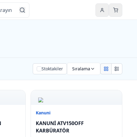
Hesabım
Sepetim
Stoktakiler
Sıralama
Grid view
List view
Kanuni
N
KANUNİ ATV150OFF
KARBÜRATÖR