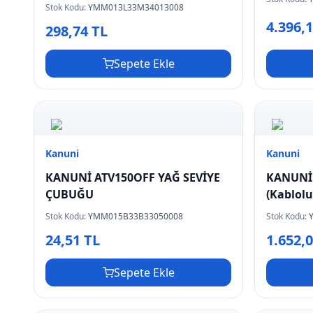
Stok Kodu:
YMM013L33M34013008
4.396,
298,74 TL
Sepete Ekle
Kanuni
Kanuni
KANUNİ ATV150OFF YAĞ SEVİYE
KANUNİ
ÇUBUĞU
(Kablolu
Stok Kodu:
YMM015B33B33050008
Stok Kodu:
24,51 TL
1.652,
Sepete Ekle