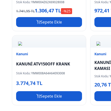
Stok Kodu:
YMM004Z62X69028008
Stok Kodu:
1.306,47 TL
972,41
1.741,95 TL
-%
25
Sepete Ekle
Kanuni
Kanuni
KANUNİ
KANUNİ ATV150OFF KRANK
KAMASI
Stok Kodu:
YMM008A64A64093008
Stok Kodu:
3.774,74 TL
20,76 
Sepete Ekle