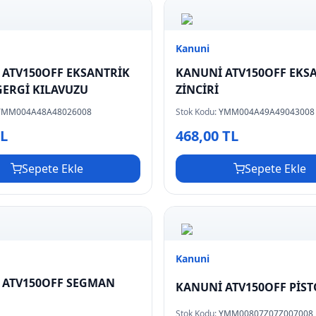
Kanuni
 ATV150OFF EKSANTRİK
KANUNİ ATV150OFF EKS
GERGİ KILAVUZU
ZİNCİRİ
YMM004A48A48026008
Stok Kodu:
YMM004A49A49043008
TL
468,00 TL
Sepete Ekle
Sepete Ekle
Kanuni
 ATV150OFF SEGMAN
KANUNİ ATV150OFF PİS
Stok Kodu:
YMM00807Z07Z007008