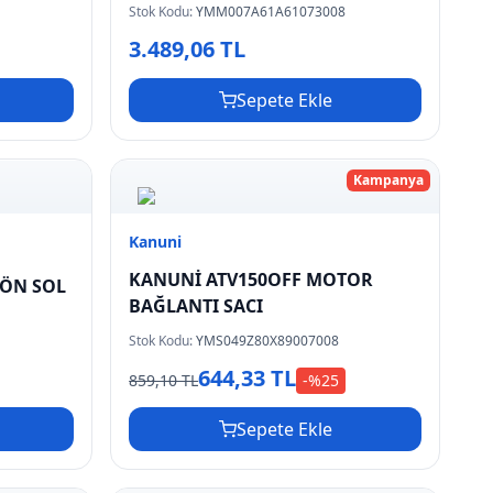
Stok Kodu:
YMM007A61A61073008
3.489,06 TL
Sepete Ekle
Kampanya
Kanuni
KANUNİ ATV150OFF MOTOR
 ÖN SOL
BAĞLANTI SACI
Stok Kodu:
YMS049Z80X89007008
644,33 TL
859,10 TL
-%
25
Sepete Ekle