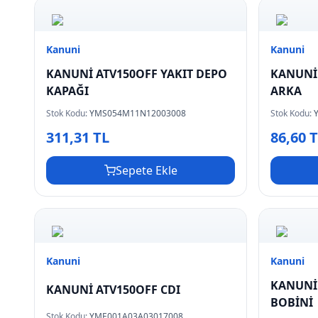
Kanuni
Kanuni
KANUNİ ATV150OFF YAKIT DEPO
KANUNİ
KAPAĞI
ARKA
Stok Kodu:
YMS054M11N12003008
Stok Kodu:
311,31 TL
86,60 
Sepete Ekle
Kanuni
Kanuni
KANUNİ
KANUNİ ATV150OFF CDI
BOBİNİ
Stok Kodu:
YME001A03A03017008