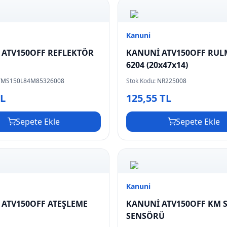
Kanuni
 ATV150OFF REFLEKTÖR
KANUNİ ATV150OFF RU
6204 (20x47x14)
YMS150L84M85326008
Stok Kodu:
NR225008
TL
125,55 TL
Sepete Ekle
Sepete Ekle
Kanuni
 ATV150OFF ATEŞLEME
KANUNİ ATV150OFF KM 
SENSÖRÜ