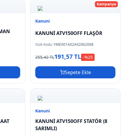
Kampanya
Kanuni
LMAN
KANUNİ ATV150OFF FLAŞÖR
Stok Kodu:
YME001A02A02062008
191,57 TL
255,42 TL
-%
25
Sepete Ekle
Kanuni
SAAT
KANUNİ ATV150OFF STATÖR (8
SARIMLI)