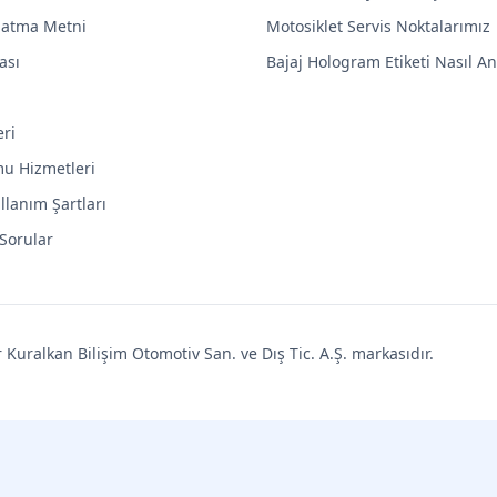
latma Metni
Motosiklet Servis Noktalarımız
ası
Bajaj Hologram Etiketi Nasıl Anl
eri
mu Hizmetleri
llanım Şartları
 Sorular
uralkan Bilişim Otomotiv San. ve Dış Tic. A.Ş. markasıdır.