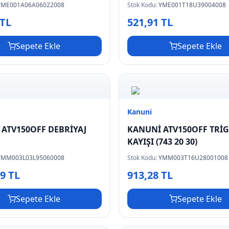
YME001A06A06022008
Stok Kodu:
YME001T18U39004008
 TL
521,91 TL
Sepete Ekle
Sepete Ekle
Kanuni
ATV150OFF DEBRİYAJ
KANUNİ ATV150OFF TRİ
E
KAYIŞI (743 20 30)
YMM003L03L95060008
Stok Kodu:
YMM003T16U28001008
59 TL
913,28 TL
Sepete Ekle
Sepete Ekle