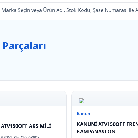
Parçaları
Kanuni
KANUNİ ATV150OFF FRE
ATV150OFF AKS MİLİ
KAMPANASI ÖN
YMS051D16D16003008