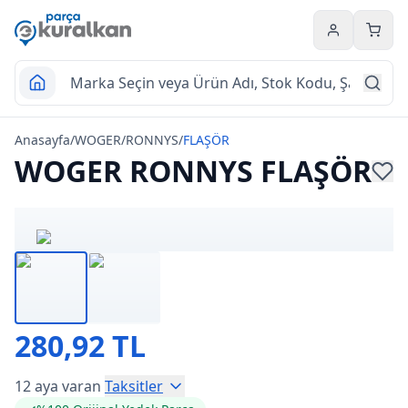
Hesabım
Sepet
Anasayfa
/
WOGER
/
RONNYS
/
FLAŞÖR
WOGER RONNYS FLAŞÖR
280,92 TL
12 aya varan
Taksitler