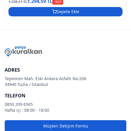
1.294,59 TL
1.726,11 TL
-%
25
Sepete Ekle
ADRES
Tepeören Mah. Eski Ankara Asfaltı No:206
34940 Tuzla / İstanbul
TELEFON
0850 209 6565
Hafta içi : 08:00 - 18:00
Müşteri İletişim Formu