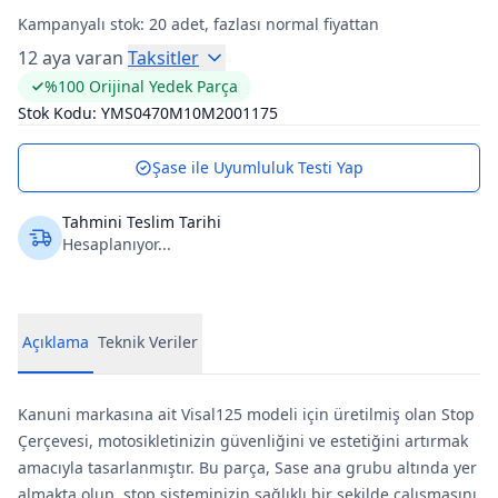
Kampanyalı stok:
20
adet, fazlası normal fiyattan
12 aya varan
Taksitler
%100 Orijinal Yedek Parça
Stok Kodu:
YMS0470M10M2001175
Şase ile Uyumluluk Testi Yap
Tahmini Teslim Tarihi
Hesaplanıyor...
Açıklama
Teknik Veriler
Kanuni markasına ait Visal125 modeli için üretilmiş olan Stop
Çerçevesi, motosikletinizin güvenliğini ve estetiğini artırmak
amacıyla tasarlanmıştır. Bu parça, Sase ana grubu altında yer
almakta olup, stop sisteminizin sağlıklı bir şekilde çalışmasını