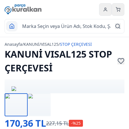
Hesabım
Sepet
Anasayfa
/
KANUNİ
/
VISAL125
/
STOP ÇERÇEVESİ
KANUNİ VISAL125 STOP
ÇERÇEVESİ
170,36 TL
227,15 TL
-%
25