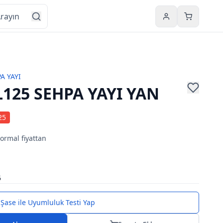
Hesabım
Sepetim
A YAYI
125 SEHPA YAYI YAN
25
normal fiyattan
5
Şase ile Uyumluluk Testi Yap