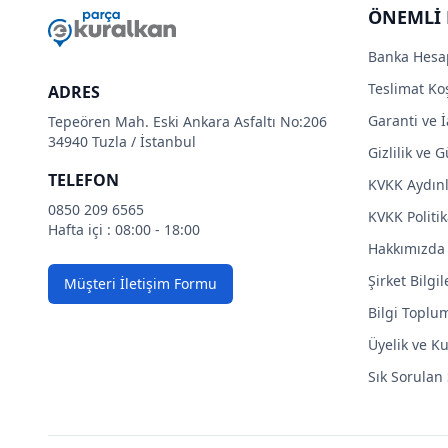
ÖNEMLİ 
Banka Hesa
Teslimat Koş
ADRES
Garanti ve İ
Tepeören Mah. Eski Ankara Asfaltı No:206
34940 Tuzla / İstanbul
Gizlilik ve 
TELEFON
KVKK Aydın
0850 209 6565
KVKK Politik
Hafta içi : 08:00 - 18:00
Hakkımızda
Şirket Bilgil
Müşteri İletişim Formu
Bilgi Toplu
Üyelik ve Ku
Sık Sorulan