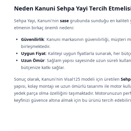
Neden Kanuni Sehpa Yayi Tercih Etmelis
Sehpa Yayi, Kanuni'nin
sase
grubunda sunduğu en kaliteli y
etmenin birkaç önemli nedeni:
Güvenilirlik
: Kanuni markasının güvenilirliği, müşteri m
birleşmektedir.
Uygun Fiyat
: Kaliteyi uygun fiyatlarla sunarak, her bütç
Uzun Ömür
: Sağlam yapısı sayesinde uzun süreli kullan
bütçenize katkı sağlar.
Sonuç olarak, Kanuni'nin Visal125 modeli için üretilen
Sehp
yapısı, kolay montajı ve uzun ömürlü tasarımı ile motor kulla
yedek parça olma özelliğini taşımaktadır. Motorunuzun per
keyfinizi güvence altına almak için bu ürünü tercih edebilirs