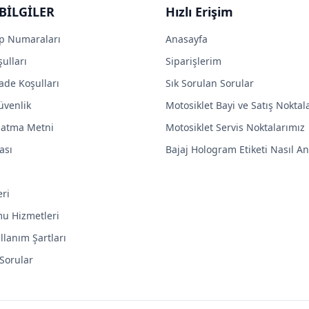
BİLGİLER
Hızlı Erişim
p Numaraları
Anasayfa
ulları
Siparişlerim
ade Koşulları
Sık Sorulan Sorular
Güvenlik
Motosiklet Bayi ve Satış Noktal
latma Metni
Motosiklet Servis Noktalarımız
ası
Bajaj Hologram Etiketi Nasıl Anl
eri
mu Hizmetleri
llanım Şartları
 Sorular