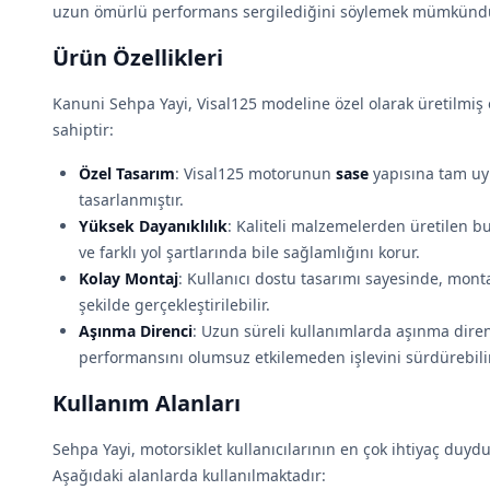
uzun ömürlü performans sergilediğini söylemek mümkünd
Ürün Özellikleri
Kanuni Sehpa Yayi, Visal125 modeline özel olarak üretilmiş o
sahiptir:
Özel Tasarım
: Visal125 motorunun
sase
yapısına tam uy
tasarlanmıştır.
Yüksek Dayanıklılık
: Kaliteli malzemelerden üretilen b
ve farklı yol şartlarında bile sağlamlığını korur.
Kolay Montaj
: Kullanıcı dostu tasarımı sayesinde, montaj
şekilde gerçekleştirilebilir.
Aşınma Direnci
: Uzun süreli kullanımlarda aşınma dire
performansını olumsuz etkilemeden işlevini sürdürebilir
Kullanım Alanları
Sehpa Yayi, motorsiklet kullanıcılarının en çok ihtiyaç duyd
Aşağıdaki alanlarda kullanılmaktadır: