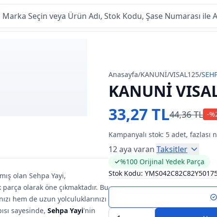
Anasayfa
/
KANUNİ
/
VISAL125
/
SEHP
KANUNİ VISAL
33,27 TL
44,36 TL
-%
Kampanyalı stok:
5
adet, fazlası 
12 aya varan
Taksitler
%100 Orijinal Yedek Parça
Stok Kodu:
YMS042C82C82Y5017
nmış olan Sehpa Yayi,
 parça olarak öne çıkmaktadır. Bu
ınızı hem de uzun yolculuklarınızı
ısı sayesinde,
Sehpa Yayi
'nin