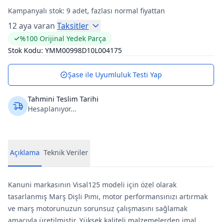
Kampanyalı stok:
9
adet, fazlası normal fiyattan
12 aya varan
Taksitler
%100 Orijinal Yedek Parça
Stok Kodu:
YMM00998D10L004175
Şase ile Uyumluluk Testi Yap
Tahmini Teslim Tarihi
Hesaplanıyor...
Açıklama
Teknik Veriler
Kanuni markasının Visal125 modeli için özel olarak
tasarlanmış Marş Dişli Pımı, motor performansınızı artırmak
ve marş motorunuzun sorunsuz çalışmasını sağlamak
amacıyla üretilmiştir. Yüksek kaliteli malzemelerden imal