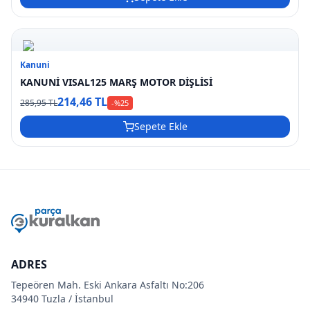
Kanuni
KANUNİ VISAL125 MARŞ MOTOR DİŞLİSİ
214,46 TL
285,95 TL
-%
25
Sepete Ekle
ADRES
Tepeören Mah. Eski Ankara Asfaltı No:206
34940 Tuzla / İstanbul