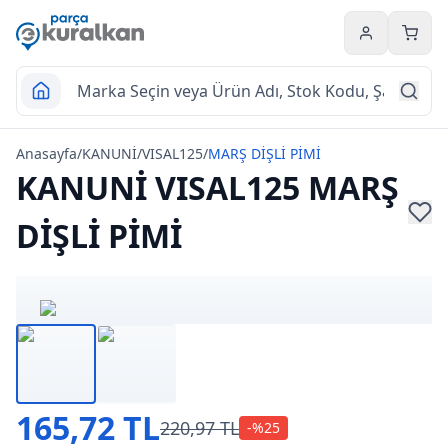
Hesabım
Sepet
Anasayfa
/
KANUNİ
/
VISAL125
/
MARŞ DİŞLİ PİMİ
KANUNİ VISAL125 MARŞ
DİŞLİ PİMİ
165,72 TL
220,97 TL
-%
25