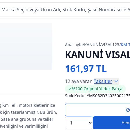
Anasayfa
/
KANUNİ
/
VISAL125
/
KM T
KANUNİ VISAL
161,97 TL
12 aya varan
Taksitler
%100 Orijinal Yedek Parça
Stok Kodu:
YMS052D3402E00217
 Km Teli, motorsikletlerinize
için tasarlanmıştır. Bu ürün,
. Sase ana grubuna ve teller
Hem
enliğini ve verimliliğini