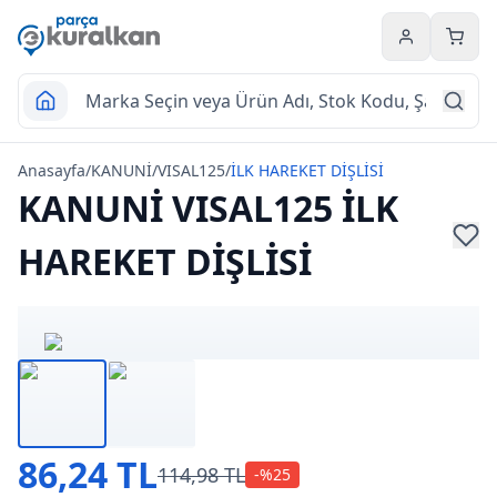
Hesabım
Sepet
Anasayfa
/
KANUNİ
/
VISAL125
/
İLK HAREKET DİŞLİSİ
KANUNİ VISAL125 İLK
HAREKET DİŞLİSİ
86,24 TL
114,98 TL
-%
25