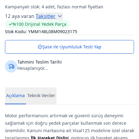
Kampanyalı stok:
4
adet, fazlası normal fiyattan
12 aya varan
Taksitler
%100 Orijinal Yedek Parça
Stok Kodu:
YMM148L08M09023175
Şase ile Uyumluluk Testi Yap
Tahmini Teslim Tarihi
Hesaplanıyor...
Açıklama
Teknik Veriler
Motor performansını artırmak ve güvenli sürüş deneyimi
sağlamak için doğru yedek parçalar kullanmak son derece
önemlidir. Kanuni markasına ait Visal125 modeline özel olarak
tasarlanmış
İlk Hareket Dişlisi
, motorun ilk hareket aksa­mı